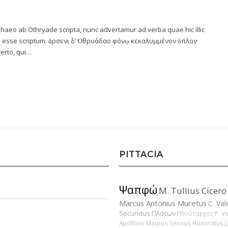
aeo ab Othryade scripta, nunc advertamur ad verba quae hic illic
e esse scriptum. ἄρσενι δ’ Ὀθρυάδαο φόνῳ κεκαλυμμένον ὅπλον
erto, qui…
PITTACIA
Ψαπφώ
M. Tullius Cicero
Marcus Antonius Muretus
C. Val
Secundus
Πλάτων
Πλούταρχος
P. V
Apollonii
Maurus Servius Honoratus