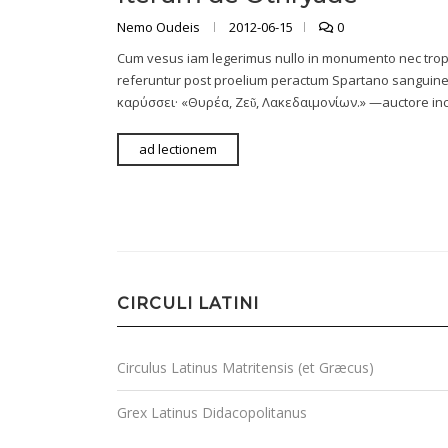
Nemo Oudeis
2012-06-15
0
Cum vesus iam legerimus nullo in monumento nec troph
referuntur post proelium peractum Spartano sanguin
καρύσσει· «Θυρέα, Ζεῦ, Λακεδαιμονίων.» —auctore inc
ad lectionem
CIRCULI LATINI
Circulus Latinus Matritensis (et Græcus)
Grex Latinus Didacopolitanus