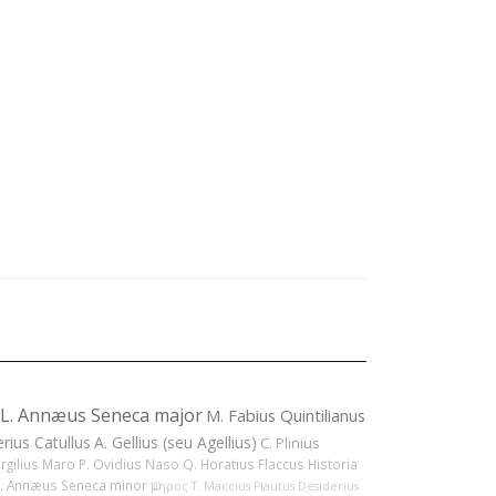
L. Annæus Seneca major
M. Fabius Quintilianus
erius Catullus
A. Gellius (seu Agellius)
C. Plinius
ergilius Maro
P. Ovidius Naso
Q. Horatius Flaccus
Historia
L. Annæus Seneca minor
Ὅμηρος
T. Maccius Plautus
Desiderius