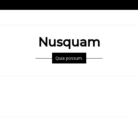
Nusquam
Quia possum.