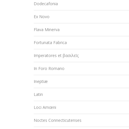
Dodecafonia
Ex Novo
Flava Minerva
Fortunata Fabrica
Imperatores et βασιλεῖς
In Foro Romano
Ineptiæ
Latin
Loci Amœni
Noctes Connecticutenses