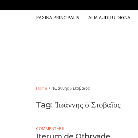
Skip
Skip
to
to
navigation
content
PAGINA PRINCIPALIS
ALIA AUDITU DIGNA
Home
Ἰωάννης ὁ Στοβαῖος
Tag:
Ἰωάννης ὁ Στοβαῖος
COMMENTARII
Iterum de Othryade