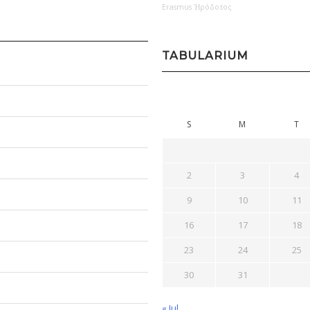
Erasmus
Ἡρόδοτος
TABULARIUM
S
M
T
2
3
4
9
10
11
16
17
18
23
24
25
30
31
« Jul