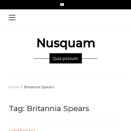
Skip
Skip
YouTube
Epistolae
to
to
Primary
Menu
navigation
content
Nusquam
Quia possum.
Home
Britannia Spears
Tag:
Britannia Spears