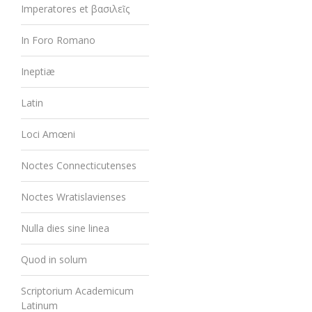
Imperatores et βασιλεῖς
In Foro Romano
Ineptiæ
Latin
Loci Amœni
Noctes Connecticutenses
Noctes Wratislavienses
Nulla dies sine linea
Quod in solum
Scriptorium Academicum
Latinum