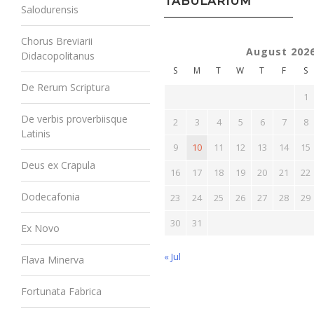
TABULARIUM
Salodurensis
Chorus Breviarii
August 202
Didacopolitanus
S
M
T
W
T
F
S
De Rerum Scriptura
1
De verbis proverbiisque
2
3
4
5
6
7
8
Latinis
9
10
11
12
13
14
15
Deus ex Crapula
16
17
18
19
20
21
22
Dodecafonia
23
24
25
26
27
28
29
30
31
Ex Novo
« Jul
Flava Minerva
Fortunata Fabrica