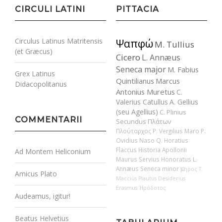
CIRCULI LATINI
PITTACIA
Circulus Latinus Matritensis
Ψαπφώ
M. Tullius
(et Græcus)
Cicero
L. Annæus
Seneca major
M. Fabius
Grex Latinus
Quintilianus
Marcus
Didacopolitanus
Antonius Muretus
C.
Valerius Catullus
A. Gellius
(seu Agellius)
C. Plinius
COMMENTARII
Secundus
Πλάτων
Πλούταρχος
P. Vergilius Maro
P.
Ovidius Naso
Q. Horatius
Flaccus
Historia Apollonii
Ad Montem Heliconium
Maurus Servius Honoratus
L.
Annæus Seneca minor
Ὅμηρος
T.
Amicus Plato
Maccius Plautus
Desiderius
Erasmus
Ἡρόδοτος
Audeamus, igitur!
Beatus Helvetius