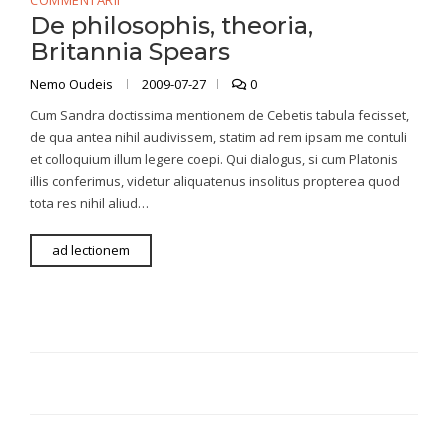
COMMENTARII
De philosophis, theoria,
Britannia Spears
Nemo Oudeis
2009-07-27
0
Cum Sandra doctissima mentionem de Cebetis tabula fecisset,
de qua antea nihil audivissem, statim ad rem ipsam me contuli
et colloquium illum legere coepi. Qui dialogus, si cum Platonis
illis conferimus, videtur aliquatenus insolitus propterea quod
tota res nihil aliud…
ad lectionem