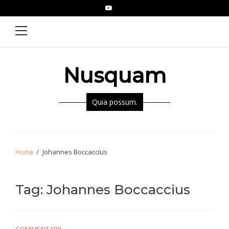
Skip
Skip
YouTube
Epistolae
to
to
Primary
Menu
navigation
content
Nusquam
Quia possum.
Home
Johannes Boccaccius
Tag:
Johannes Boccaccius