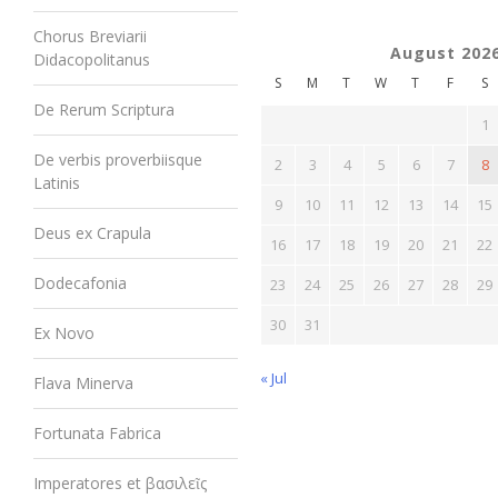
Chorus Breviarii
August 202
Didacopolitanus
S
M
T
W
T
F
S
De Rerum Scriptura
1
De verbis proverbiisque
2
3
4
5
6
7
8
Latinis
9
10
11
12
13
14
15
Deus ex Crapula
16
17
18
19
20
21
22
Dodecafonia
23
24
25
26
27
28
29
30
31
Ex Novo
« Jul
Flava Minerva
Fortunata Fabrica
Imperatores et βασιλεῖς