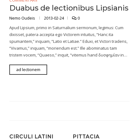
COMMENTARII
Duabus de lectionibus Lipsianis
Nemo Oudeis
2013-02-24
0
Apud Lipsium, primo in Saturnalium sermonum, legimus: Cum
dixisset, patera accepta ego Victorem intuitus, “Hanc ita
spumantem,” inquam, “Latio et Latiae.” Eduxi, et Victori tradens,
“Vivamus,” inquam, “moriendum est.” Ille abominatus tam
tristem vocem, “Quaeso,” inquit, “vitemus hand δυσφημίαν in…
ad lectionem
CIRCULI LATINI
PITTACIA