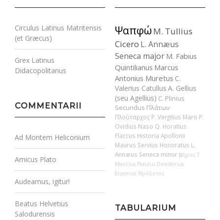
Circulus Latinus Matritensis
Ψαπφώ
M. Tullius
(et Græcus)
Cicero
L. Annæus
Seneca major
M. Fabius
Grex Latinus
Quintilianus
Marcus
Didacopolitanus
Antonius Muretus
C.
Valerius Catullus
A. Gellius
(seu Agellius)
C. Plinius
COMMENTARII
Secundus
Πλάτων
Πλούταρχος
P. Vergilius Maro
P.
Ovidius Naso
Q. Horatius
Flaccus
Historia Apollonii
Ad Montem Heliconium
Maurus Servius Honoratus
L.
Annæus Seneca minor
Ὅμηρος
T.
Amicus Plato
Maccius Plautus
Desiderius
Erasmus
Ἡρόδοτος
Audeamus, igitur!
Beatus Helvetius
TABULARIUM
Salodurensis