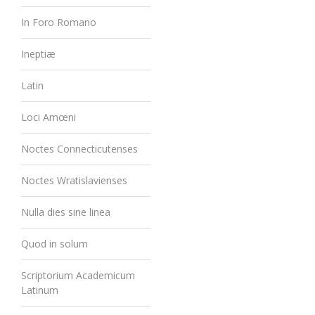
In Foro Romano
Ineptiæ
Latin
Loci Amœni
Noctes Connecticutenses
Noctes Wratislavienses
Nulla dies sine linea
Quod in solum
Scriptorium Academicum
Latinum