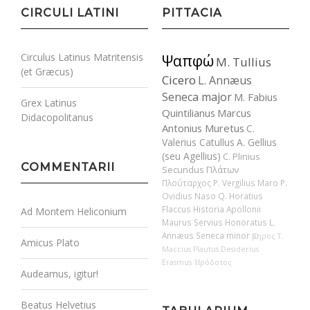
CIRCULI LATINI
PITTACIA
Circulus Latinus Matritensis
Ψαπφώ
M. Tullius
(et Græcus)
Cicero
L. Annæus
Seneca major
M. Fabius
Grex Latinus
Quintilianus
Marcus
Didacopolitanus
Antonius Muretus
C.
Valerius Catullus
A. Gellius
(seu Agellius)
C. Plinius
COMMENTARII
Secundus
Πλάτων
Πλούταρχος
P. Vergilius Maro
P.
Ovidius Naso
Q. Horatius
Flaccus
Historia Apollonii
Ad Montem Heliconium
Maurus Servius Honoratus
L.
Annæus Seneca minor
Ὅμηρος
T.
Amicus Plato
Maccius Plautus
Desiderius
Erasmus
Ἡρόδοτος
Audeamus, igitur!
Beatus Helvetius