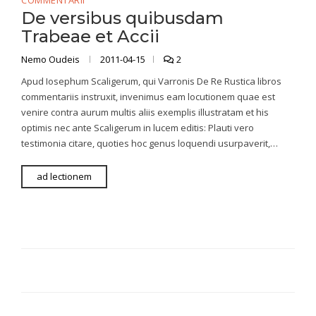
COMMENTARII
De versibus quibusdam
Trabeae et Accii
Nemo Oudeis
2011-04-15
2
Apud Iosephum Scaligerum, qui Varronis De Re Rustica libros
commentariis instruxit, invenimus eam locutionem quae est
venire contra aurum multis aliis exemplis illustratam et his
optimis nec ante Scaligerum in lucem editis: Plauti vero
testimonia citare, quoties hoc genus loquendi usurpaverit,…
ad lectionem