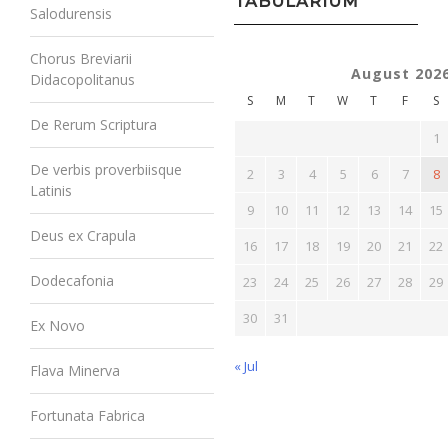
TABULARIUM
Salodurensis
Chorus Breviarii
August 202
Didacopolitanus
S
M
T
W
T
F
S
De Rerum Scriptura
1
De verbis proverbiisque
2
3
4
5
6
7
8
Latinis
9
10
11
12
13
14
15
Deus ex Crapula
16
17
18
19
20
21
22
Dodecafonia
23
24
25
26
27
28
29
30
31
Ex Novo
« Jul
Flava Minerva
Fortunata Fabrica