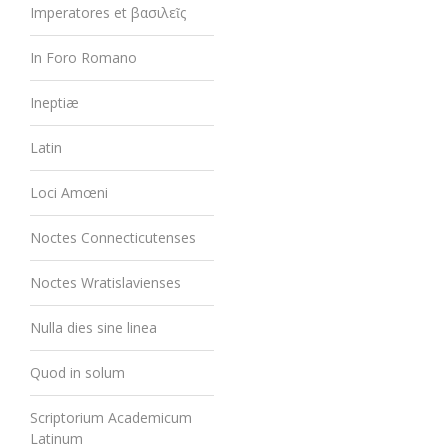
Imperatores et βασιλεῖς
In Foro Romano
Ineptiæ
Latin
Loci Amœni
Noctes Connecticutenses
Noctes Wratislavienses
Nulla dies sine linea
Quod in solum
Scriptorium Academicum
Latinum