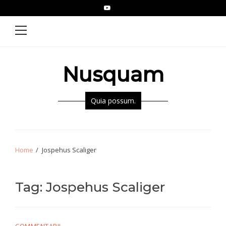
Skip
Skip
YouTube
Epistolae
to
to
Primary
Menu
navigation
content
Nusquam
Quia possum.
Home
Jospehus Scaliger
Tag:
Jospehus Scaliger