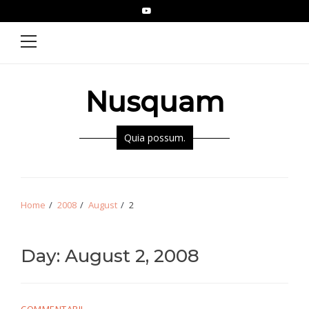
Skip
Skip
YouTube
Epistolae
to
to
Primary
Menu
navigation
content
Nusquam
Quia possum.
Home
2008
August
2
Day:
August 2, 2008