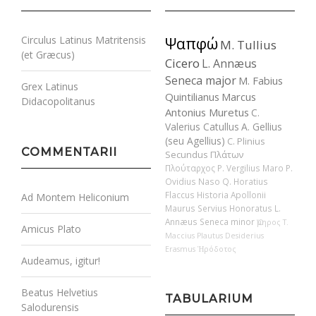
Circulus Latinus Matritensis
Ψαπφώ
M. Tullius
(et Græcus)
Cicero
L. Annæus
Seneca major
M. Fabius
Grex Latinus
Quintilianus
Marcus
Didacopolitanus
Antonius Muretus
C.
Valerius Catullus
A. Gellius
(seu Agellius)
C. Plinius
COMMENTARII
Secundus
Πλάτων
Πλούταρχος
P. Vergilius Maro
P.
Ovidius Naso
Q. Horatius
Flaccus
Historia Apollonii
Ad Montem Heliconium
Maurus Servius Honoratus
L.
Annæus Seneca minor
Ὅμηρος
T.
Amicus Plato
Maccius Plautus
Desiderius
Erasmus
Ἡρόδοτος
Audeamus, igitur!
Beatus Helvetius
TABULARIUM
Salodurensis