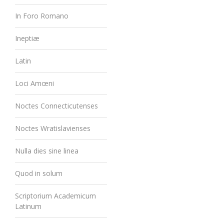
In Foro Romano
Ineptiæ
Latin
Loci Amœni
Noctes Connecticutenses
Noctes Wratislavienses
Nulla dies sine linea
Quod in solum
Scriptorium Academicum
Latinum