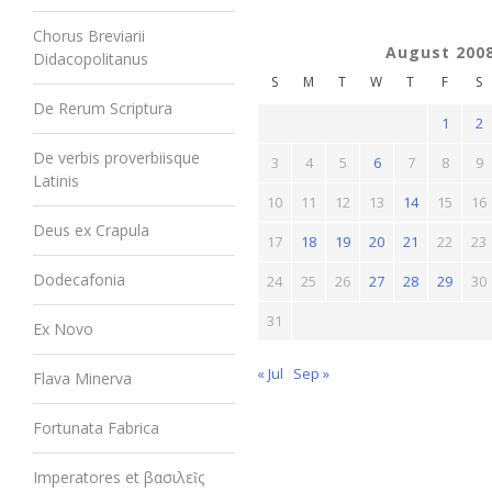
Chorus Breviarii
August 200
Didacopolitanus
S
M
T
W
T
F
S
De Rerum Scriptura
1
2
De verbis proverbiisque
3
4
5
6
7
8
9
Latinis
10
11
12
13
14
15
16
Deus ex Crapula
17
18
19
20
21
22
23
Dodecafonia
24
25
26
27
28
29
30
31
Ex Novo
« Jul
Sep »
Flava Minerva
Fortunata Fabrica
Imperatores et βασιλεῖς