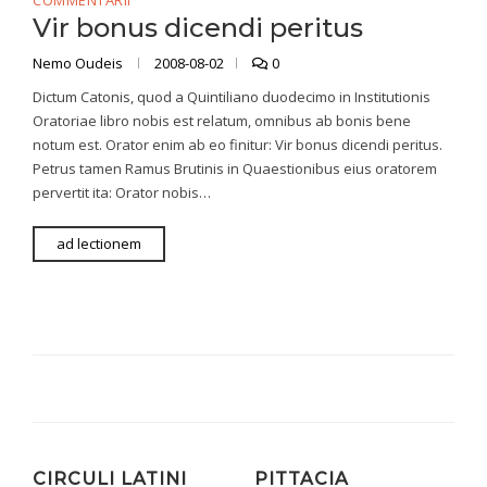
COMMENTARII
Vir bonus dicendi peritus
Nemo Oudeis
2008-08-02
0
Dictum Catonis, quod a Quintiliano duodecimo in Institutionis
Oratoriae libro nobis est relatum, omnibus ab bonis bene
notum est. Orator enim ab eo finitur: Vir bonus dicendi peritus.
Petrus tamen Ramus Brutinis in Quaestionibus eius oratorem
pervertit ita: Orator nobis…
ad lectionem
CIRCULI LATINI
PITTACIA