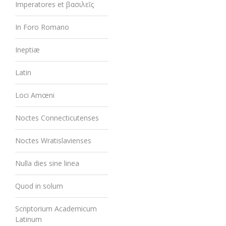
Imperatores et βασιλεῖς
In Foro Romano
Ineptiæ
Latin
Loci Amœni
Noctes Connecticutenses
Noctes Wratislavienses
Nulla dies sine linea
Quod in solum
Scriptorium Academicum
Latinum