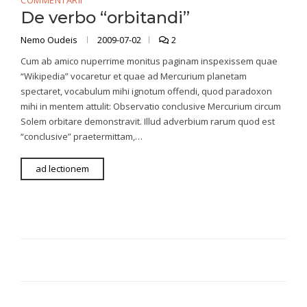
COMMENTARII
De verbo “orbitandi”
Nemo Oudeis
2009-07-02
2
Cum ab amico nuperrime monitus paginam inspexissem quae
“Wikipedia” vocaretur et quae ad Mercurium planetam
spectaret, vocabulum mihi ignotum offendi, quod paradoxon
mihi in mentem attulit: Observatio conclusive Mercurium circum
Solem orbitare demonstravit. Illud adverbium rarum quod est
“conclusive” praetermittam,…
ad lectionem