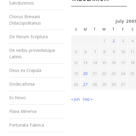
Salodurensis
Chorus Breviarii
July 200
Didacopolitanus
S
M
T
W
T
F
S
De Rerum Scriptura
1
2
3
4
De verbis proverbiisque
5
6
7
8
9
10
11
Latinis
12
13
14
15
16
17
18
Deus ex Crapula
19
20
21
22
23
24
25
Dodecafonia
26
27
28
29
30
31
Ex Novo
« Jun
Sep »
Flava Minerva
Fortunata Fabrica