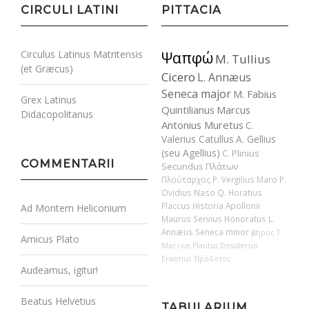
CIRCULI LATINI
PITTACIA
Circulus Latinus Matritensis
Ψαπφώ
M. Tullius
(et Græcus)
Cicero
L. Annæus
Seneca major
M. Fabius
Grex Latinus
Quintilianus
Marcus
Didacopolitanus
Antonius Muretus
C.
Valerius Catullus
A. Gellius
(seu Agellius)
C. Plinius
COMMENTARII
Secundus
Πλάτων
Πλούταρχος
P. Vergilius Maro
P.
Ovidius Naso
Q. Horatius
Flaccus
Historia Apollonii
Ad Montem Heliconium
Maurus Servius Honoratus
L.
Annæus Seneca minor
Ὅμηρος
T.
Amicus Plato
Maccius Plautus
Desiderius
Erasmus
Ἡρόδοτος
Audeamus, igitur!
Beatus Helvetius
TABULARIUM