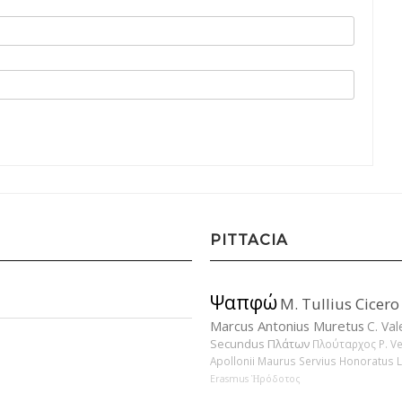
PITTACIA
Ψαπφώ
M. Tullius Cicero
Marcus Antonius Muretus
C. Val
Secundus
Πλάτων
Πλούταρχος
P. V
Apollonii
Maurus Servius Honoratus
Erasmus
Ἡρόδοτος