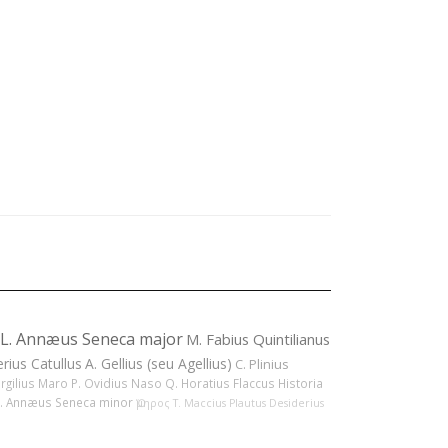
L. Annæus Seneca major
M. Fabius Quintilianus
erius Catullus
A. Gellius (seu Agellius)
C. Plinius
ergilius Maro
P. Ovidius Naso
Q. Horatius Flaccus
Historia
L. Annæus Seneca minor
Ὅμηρος
T. Maccius Plautus
Desiderius