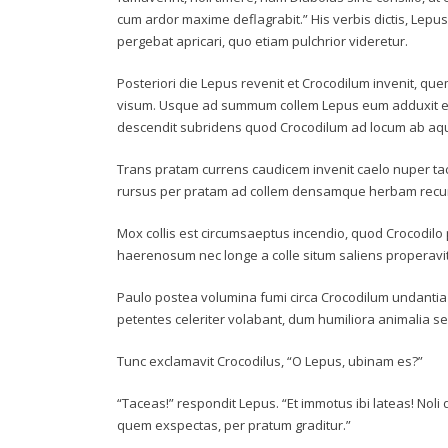
cum ardor maxime deflagrabit.” His verbis dictis, Lepu
pergebat apricari, quo etiam pulchrior videretur.
Posteriori die Lepus revenit et Crocodilum invenit, qu
visum. Usque ad summum collem Lepus eum adduxit et iu
descendit subridens quod Crocodilum ad locum ab a
Trans pratam currens caudicem invenit caelo nuper t
rursus per pratam ad collem densamque herbam recurri
Mox collis est circumsaeptus incendio, quod Crocodi
haerenosum nec longe a colle situm saliens properavit
Paulo postea volumina fumi circa Crocodilum undanti
petentes celeriter volabant, dum humiliora animalia s
Tunc exclamavit Crocodilus, “O Lepus, ubinam es?”
“Taceas!” respondit Lepus. “Et immotus ibi lateas! Nol
quem exspectas, per pratum graditur.”