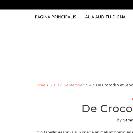
Skip
Skip
to
to
navigation
content
PAGINA PRINCIPALIS
ALIA AUDITU DIGNA
Home
2010
September
4
De Crocodilo et Lep
De Croco
by
Nemo
Ut in fabellis Aesopiis sub specie animalium hominum mo