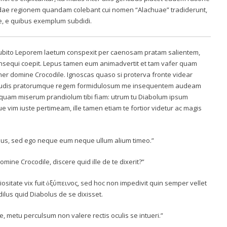
ridae regionem quandam colebant cui nomen “Alachuae” tradiderunt,
e, e quibus exemplum subdidi.
, subito Leporem laetum conspexit per caenosam pratam salientem,
 insequi coepit. Lepus tamen eum animadvertit et tam vafer quam
cher domine Crocodile. Ignoscas quaso si proterva fronte videar
paludis pratorumque regem formidulosum me insequentem audeam
 quam miserum prandiolum tibi fiam: utrum tu Diabolum ipsum
vim iuste pertimeam, ille tamen etiam te fortior videtur ac magis
epus, sed ego neque eum neque ullum alium timeo.”
omine Crocodile, discere quid ille de te dixerit?”
riositate vix fuit ὀξύπεινος, sed hoc non impedivit quin semper vellet
dilus quid Diabolus de se dixisset.
e, metu perculsum non valere rectis oculis se intueri.”