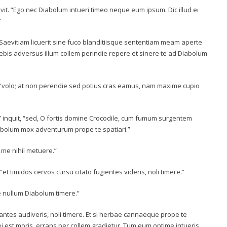
vit. “Ego nec Diabolum intueri timeo neque eum ipsum. Dic illud ei
”
 Saevitiam licuerit sine fuco blanditiisque sententiam meam aperte
debis adversus illum collem perindie repere et sinere te ad Diabolum
, “volo; at non perendie sed potius cras eamus, nam maxime cupio
,” inquit, “sed, O fortis domine Crocodile, cum fumum surgentem
Diabolum mox adventurum prope te spatiari.”
i me nihil metuere.”
et timidos cervos cursu citato fugientes videris, noli timere.”
 me nullum Diabolum timere.”
uantes audiveris, noli timere. Et si herbae cannaeque prope te
ei est moris, errans per collem gradietur. Tum eum optime intueris,