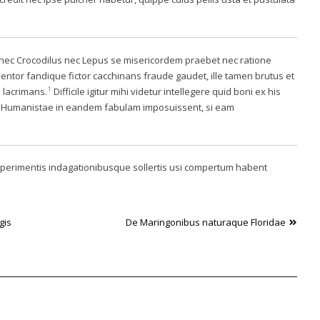
 nec Crocodilus nec Lepus se misericordem praebet nec ratione
tor fandique fictor cacchinans fraude gaudet, ille tamen brutus et
1
 lacrimans.
Difficile igitur mihi videtur intellegere quid boni ex his
em Humanistae in eandem fabulam imposuissent, si eam
perimentis indagationibusque sollertis usi compertum habent
gis
De Maringonibus naturaque Floridae