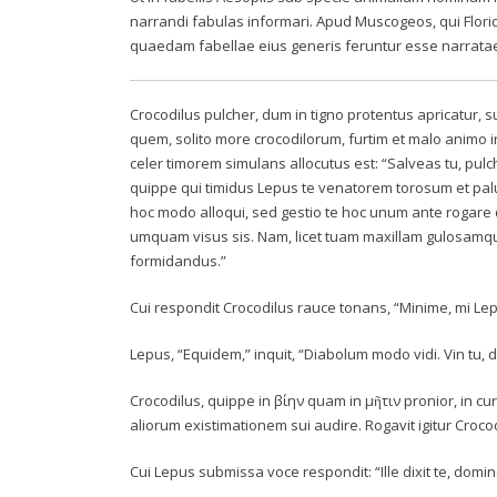
narrandi fabulas informari. Apud Muscogeos, qui Flo
quaedam fabellae eius generis feruntur esse narrata
Crocodilus pulcher, dum in tigno protentus apricatur
quem, solito more crocodilorum, furtim et malo animo
celer timorem simulans allocutus est: “Salveas tu, pul
quippe qui timidus Lepus te venatorem torosum et 
hoc modo alloqui, sed gestio te hoc unum ante rogare
umquam visus sis. Nam, licet tuam maxillam gulosamque 
formidandus.”
Cui respondit Crocodilus rauce tonans, “Minime, mi L
Lepus, “Equidem,” inquit, “Diabolum modo vidi. Vin tu, d
Crocodilus, quippe in βίην quam in μῆτιν pronior, in cu
aliorum existimationem sui audire. Rogavit igitur Croco
Cui Lepus submissa voce respondit: “Ille dixit te, domin