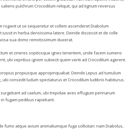
s saliens pulchrum Crocodilum reliquit, qui ad tignum reversus
em rogavit ut se sequeretur et collem ascenderet Diabolum
ssit in herba densissima latere. Deinde discessit et de colle
quosa sua domo remotissimum duxerat.
actum et cineres sopitosque ignes tenentem, unde facem sumens
t, ubi vepribus ignem subiecit quem venti ad Crocodilum agerent.
lo propius propiusque appropinquabat. Deinde Lepus ad tumulum
, ubi consedit ludum spectaturus et Crocodilum ludibrio habiturus.
a surgebant ad caelum, ubi trepidae aves effugium pennarum
e in fugam pedibus rapiebant.
i de fumo atque avium animaliumque fuga sollicitari: nam Diabolus,