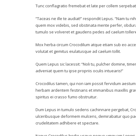
Tunc conflagratio fremebat et late per collem serpebat
“Taceas ne ille te audiat!” respondit Lepus. “Nam tu 
quem mox videbis, sed obstinata mente perfer, obdura!
tumulo se volveret et gaudens pedes ad caelum tollere
Mox herba circum Crocodilum atque etiam sub eo accend
volutat et gemitus eiulatusque ad caelum tollit.
Quem Lepus sic lacessit: “Noli tu, pulcher domine, tim
adveniat quem tu ipse propriis oculis intuearis!”
Crocodilus tamen, qui non iam possit fervidum aestum
herbam ardentem festinans et immanibus maxillis gravite
spiritus ei crasso fumo obstruitur.
Dum Lepus in tumulo sedens cachinnare pergebat, Cro
ulceribusque deformem mulcens, demirabatur quo pact
crudelitatem adhibere et spectare.
Itaque Crocodilus hodie usque neque umquam Lepori cre