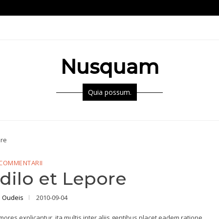
Nusquam
Quia possum.
ore
COMMENTARII
dilo et Lepore
 Oudeis
2010-09-04
res explicantur, ita multis inter aliis gentibus placet eadem ratione