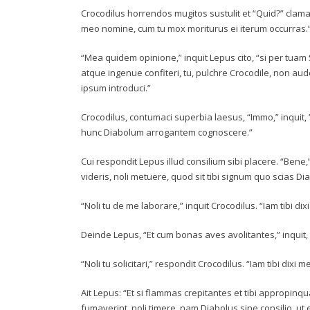
Crocodilus horrendos mugitos sustulit et “Quid?” clama
meo nomine, cum tu mox moriturus ei iterum occurras.
“Mea quidem opinione,” inquit Lepus cito, “si per tuam
atque ingenue confiteri, tu, pulchre Crocodile, non au
ipsum introduci.”
Crocodilus, contumaci superbia laesus, “Immo,” inquit
hunc Diabolum arrogantem cognoscere.”
Cui respondit Lepus illud consilium sibi placere. “Bene
videris, noli metuere, quod sit tibi signum quo scias 
“Noli tu de me laborare,” inquit Crocodilus. “Iam tibi dix
Deinde Lepus, “Et cum bonas aves avolitantes,” inquit, “
“Noli tu solicitari,” respondit Crocodilus. “Iam tibi dixi
Ait Lepus: “Et si flammas crepitantes et tibi appropinq
fumaverint, noli timere, nam Diabolus sine consilio, ut 