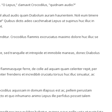
. “O Lepus,” clamavit Crocodilus, “quidnam audio?”
nihil aliud audis quam Diabolum auram haurientem. Noli eum timere
” Quibus dictis adeo cacchinabat Lepus ut supinus huc illuc in
t.
itur. Crocodilus flammis excruciatus maximo dolore huc illuc se
ere, sed tranquille et intrepide et immobile maneas, donec Diabolus
 flammasquqe ferre, de colle ad aquam quam celeriter repit, per
r frendens et incredibili cruciatu torsus huc illuc sinuatur, ac
codilus aquosam in domum illapsus est ac, pellem perustam
o et quo inhumano animo Lepus ille perfidus posset talem
dit nec ipse pulcher habetur, quippe cuius pellis usta et pustulata