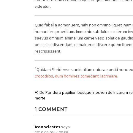
videatur.
Quid fabella admonuerit, mihi non omnino liquet: nam
humaniore praeditum. Immo hic subdolus scelerum inven
saevus omnium animalium carne vesci solet de gaudio
bestiis sit discendum, et maluerim discere quem fin
rescripsissent.
1
Quidam Floridenses animalium naturae periti nunc ex
crocodilos, dum homines comedant, lacrimare
.
Post
De Pandora papilionibusque, necnon de Incarum re
morte
navigation
1 COMMENT
Iconoclastes
says:
2010-09-05 at 00:39