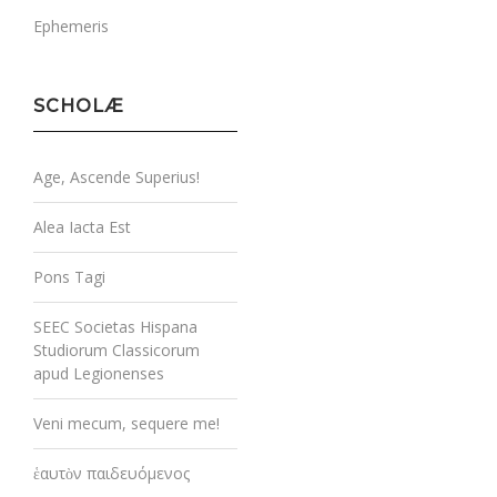
Ephemeris
SCHOLÆ
Age, Ascende Superius!
Alea Iacta Est
Pons Tagi
SEEC Societas Hispana
Studiorum Classicorum
apud Legionenses
Veni mecum, sequere me!
ἑαυτὸν παιδευόμενος