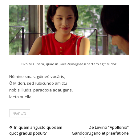
Kiko Mizuhara, quae in
Silva Norvegiensi
partem agit Midori
Nōmine smaragdineō vocāris,
Ō Midōrī, sed rubicundō amictū
nōbis illūdis, paradoxa adaugēns,
laeta puella.
ΨΑΠΦΏ
Post
In quam angusto quodam
De Levino “Apollonio”
quot gradus posuit?
Gandobrugano et praefatione