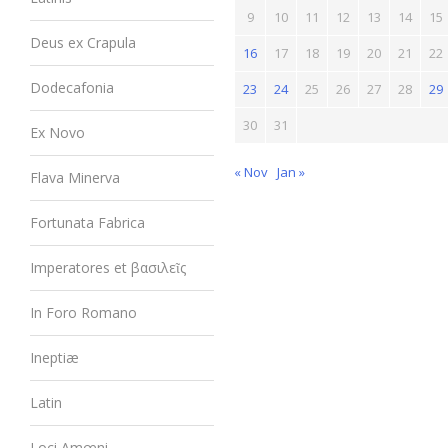
9
10
11
12
13
14
15
Deus ex Crapula
16
17
18
19
20
21
22
Dodecafonia
23
24
25
26
27
28
29
30
31
Ex Novo
« Nov
Jan »
Flava Minerva
Fortunata Fabrica
Imperatores et βασιλεῖς
In Foro Romano
Ineptiæ
Latin
Loci Amœni