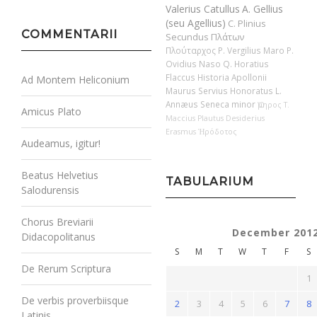
Valerius Catullus
A. Gellius
(seu Agellius)
C. Plinius
COMMENTARII
Secundus
Πλάτων
Πλούταρχος
P. Vergilius Maro
P.
Ovidius Naso
Q. Horatius
Flaccus
Historia Apollonii
Ad Montem Heliconium
Maurus Servius Honoratus
L.
Annæus Seneca minor
Ὅμηρος
T.
Amicus Plato
Maccius Plautus
Desiderius
Erasmus
Ἡρόδοτος
Audeamus, igitur!
Beatus Helvetius
TABULARIUM
Salodurensis
Chorus Breviarii
December 201
Didacopolitanus
S
M
T
W
T
F
S
De Rerum Scriptura
1
De verbis proverbiisque
2
3
4
5
6
7
8
Latinis