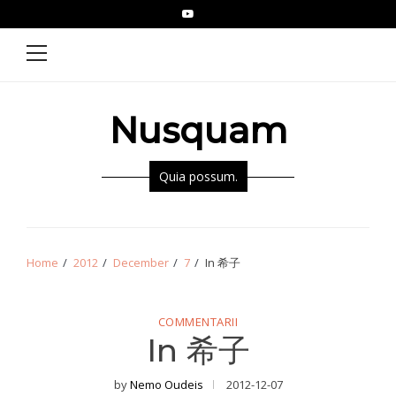
Skip
Skip
YouTube
Epistolae
to
to
Primary
Menu
navigation
content
Nusquam
Quia possum.
Home
2012
December
7
In 希子
COMMENTARII
In 希子
by
Nemo Oudeis
2012-12-07