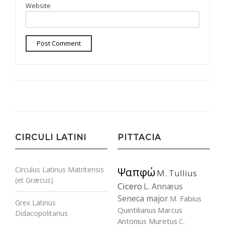
Website
CIRCULI LATINI
PITTACIA
Circulus Latinus Matritensis
Ψαπφώ
M. Tullius
(et Græcus)
Cicero
L. Annæus
Seneca major
M. Fabius
Grex Latinus
Quintilianus
Marcus
Didacopolitanus
Antonius Muretus
C.