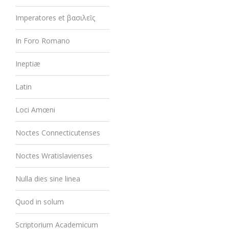
Imperatores et βασιλεῖς
In Foro Romano
Ineptiæ
Latin
Loci Amœni
Noctes Connecticutenses
Noctes Wratislavienses
Nulla dies sine linea
Quod in solum
Scriptorium Academicum