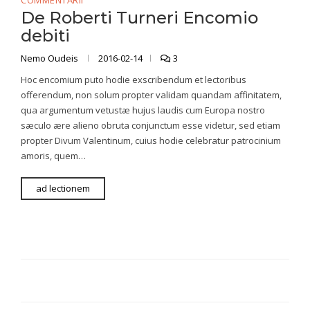
COMMENTARII
De Roberti Turneri Encomio
debiti
Nemo Oudeis
2016-02-14
3
Hoc encomium puto hodie exscribendum et lectoribus
offerendum, non solum propter validam quandam affinitatem,
qua argumentum vetustæ hujus laudis cum Europa nostro
sæculo ære alieno obruta conjunctum esse videtur, sed etiam
propter Divum Valentinum, cuius hodie celebratur patrocinium
amoris, quem…
ad lectionem