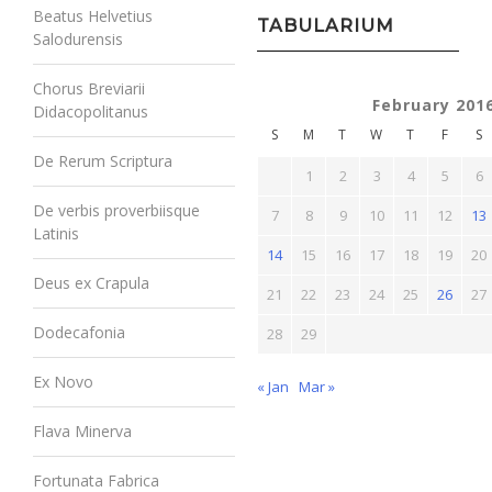
Beatus Helvetius
TABULARIUM
Salodurensis
Chorus Breviarii
February 201
Didacopolitanus
S
M
T
W
T
F
S
De Rerum Scriptura
1
2
3
4
5
6
De verbis proverbiisque
7
8
9
10
11
12
13
Latinis
14
15
16
17
18
19
20
Deus ex Crapula
21
22
23
24
25
26
27
Dodecafonia
28
29
Ex Novo
« Jan
Mar »
Flava Minerva
Fortunata Fabrica