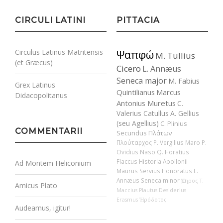
CIRCULI LATINI
PITTACIA
Circulus Latinus Matritensis
Ψαπφώ
M. Tullius
(et Græcus)
Cicero
L. Annæus
Seneca major
M. Fabius
Grex Latinus
Quintilianus
Marcus
Didacopolitanus
Antonius Muretus
C.
Valerius Catullus
A. Gellius
(seu Agellius)
C. Plinius
COMMENTARII
Secundus
Πλάτων
Πλούταρχος
P. Vergilius Maro
P.
Ovidius Naso
Q. Horatius
Flaccus
Historia Apollonii
Ad Montem Heliconium
Maurus Servius Honoratus
L.
Annæus Seneca minor
Ὅμηρος
T.
Amicus Plato
Maccius Plautus
Desiderius
Erasmus
Ἡρόδοτος
Audeamus, igitur!