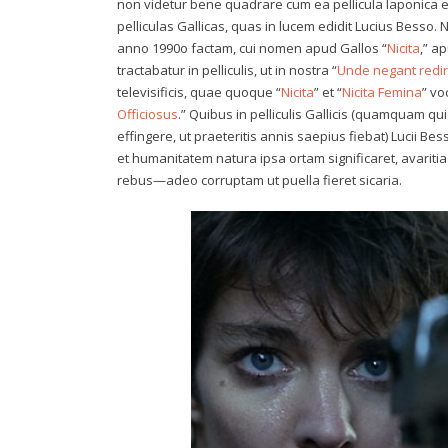
non videtur bene quadrare cum ea pellicula Iaponica et
pelliculas Gallicas, quas in lucem edidit Lucius Besso.
anno 1990o factam, cui nomen apud Gallos “
Nicita
,” a
tractabatur in pelliculis, ut in nostra “
Unde negant red
televisificis, quae quoque “
Nicita
” et “
Nicita Femina
” vo
Officiosus
.” Quibus in pelliculis Gallicis (quamquam q
effingere, ut praeteritis annis saepius fiebat) Lucii B
et humanitatem natura ipsa ortam significaret, avarit
rebus—adeo corruptam ut puella fieret sicaria.