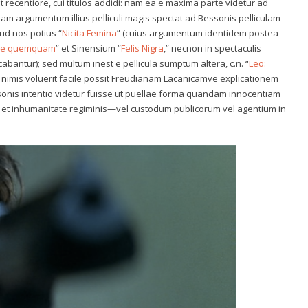
 recentiore, cui titulos addidi: nam ea e maxima parte videtur ad
 Nam argumentum illius pelliculi magis spectat ad Bessonis pelliculam
pud nos potius “
Nicita Femina
” (cuius argumentum identidem postea
ire quemquam
” et Sinensium “
Felis Nigra
,” necnon in spectaculis
cabantur); sed multum inest e pellicula sumptum altera, c.n. “
Leo:
ui nimis voluerit facile possit Freudianam Lacanicamve explicationem
essonis intentio videtur fuisse ut puellae forma quandam innocentiam
ia et inhumanitate regiminis—vel custodum publicorum vel agentium in