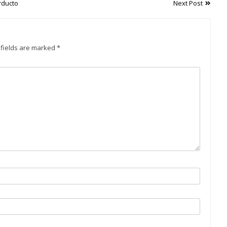
rducto
Next Post
 fields are marked
*