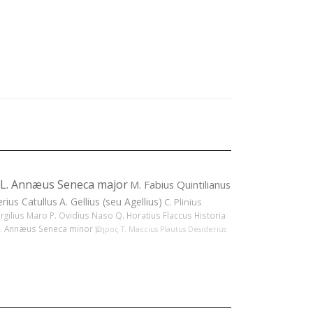
L. Annæus Seneca major
M. Fabius Quintilianus
erius Catullus
A. Gellius (seu Agellius)
C. Plinius
ergilius Maro
P. Ovidius Naso
Q. Horatius Flaccus
Historia
L. Annæus Seneca minor
Ὅμηρος
T. Maccius Plautus
Desiderius