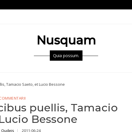
Nusquam
Quia possum.
ellis, Tamacio Saeto, et Lucio Bessone
COMMENTARII
icibus puellis, Tamacio
 Lucio Bessone
 Oudeis
2011-06-24