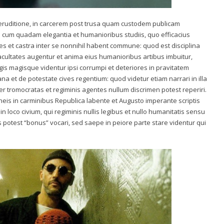
lla eruditione, in carcerem post trusa quam custodem publicam
na cum quadam elegantia et humanioribus studiis, quo efficacius
es et castra inter se nonnihil habent commune: quod est disciplina
facultates augentur et anima eius humanioribus artibus imbuitur,
gis magisque videntur ipsi corrumpi et deteriores in pravitatem
na et de potestate cives regentium: quod videtur etiam narrari in illa
ter tromocratas et regiminis agentes nullum discrimen potest reperiri.
eis in carminibus Republica labente et Augusto imperante scriptis
in loco civium, qui regiminis nullis legibus et nullo humanitatis sensu
is potest “bonus” vocari, sed saepe in peiore parte stare videntur qui