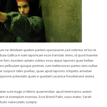
 cum ne dimidiam quidem partem spectaverim,sed videntur et loci et
a Gallica in eam Iaponicam esse translati. Immo, id quod maxime
riam fieri, eiusdem aetatis videtur esse atque Iapones quae bellae-
 hanc pelliculam quoque pertinet, cum malitiosiores partes (etsi nullae
que suspicor tales puellas, quae apud Iapones sclopetis armatae
t suspicione potestatis quam e quadam Lacanica Freudianave anima
atae sunt magis in litteris quaerendae: apud Americanos autem
re ut exemplum invenias. Ecce Bristol Palin, cuius mater, Sarah
bulis nubeculatis sumpta: