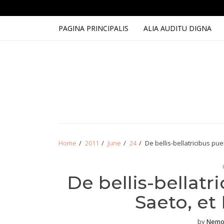
Skip
Skip
to
to
navigation
content
PAGINA PRINCIPALIS
ALIA AUDITU DIGNA
Home
2011
June
24
De bellis-bellatricibus pu
De bellis-bellatr
Saeto, et
by
Nemo