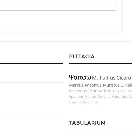
PITTACIA
Ψαπφώ
M. Tullius Cicero
Marcus Antonius Muretus
C. Val
Secundus
Πλάτων
Πλούταρχος
P. V
Apollonii
Maurus Servius Honoratus
Erasmus
Ἡρόδοτος
TABULARIUM