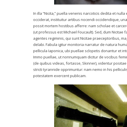
In illa “Nicita,” puella venenis narcoticis dedita et nu
occiderat, instituitur artibus nocendi occidendique, u
possit mortem hostibus afferre: nam scholae et carcer
(ut professus est Michael Foucault). Sed, dum Nicitae 
agentes regiminis, qui sunt Nicitae praeceptoribus, ma
delabi. Fabula igitur monitoria narratur de natura huma
pellicula Iaponica, ubi puellae sclopetis donantur et in
Immo puellae, ut nonnumquam dicitur de vocibus femin
(de quibus videas, fortasse, Skinner), videntur positae 
stricti tyrannide opprimuntur: nam nemo in his pellicul
potestatem exercent publicam.