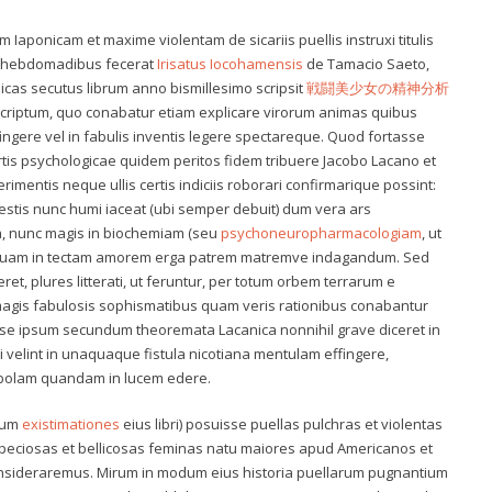
aponicam et maxime violentam de sicariis puellis instruxi titulis
is hebdomadibus fecerat
Irisatus Iocohamensis
de Tamacio Saeto,
icas secutus librum anno bismillesimo scripsit
戦闘美少女の精神分析
scriptum, quo conabatur etiam explicare virorum animas quibus
ngere vel in fabulis inventis legere spectareque. Quod fortasse
rtis psychologicae quidem peritos fidem tribuere Jacobo Lacano et
rimentis neque ullis certis indiciis roborari confirmarique possint:
cestis nunc humi iaceat (ubi semper debuit) dum vera ars
eta, nunc magis in biochemiam (seu
psychoneuropharmacologiam
, ut
t quam in tectam amorem erga patrem matremve indagandum. Sed
t, plures litterati, ut feruntur, per totum orbem terrarum e
magis fabulosis sophismatibus quam veris rationibus conabantur
e ipsum secundum theoremata Lacanica nonnihil grave diceret in
 velint in unaquaque fistula nicotiana mentulam effingere,
olam quandam in lucem edere.
ndum
existimationes
eius libri) posuisse puellas pulchras et violentas
ed speciosas et bellicosas feminas natu maiores apud Americanos et
nsideraremus. Mirum in modum eius historia puellarum pugnantium