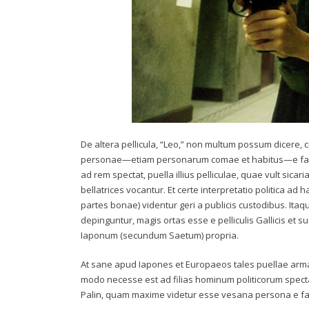
De altera pellicula, “Leo,” non multum possum dicere,
personae—etiam personarum comae et habitus—e fabul
ad rem spectat, puella illius pelliculae, quae vult sica
bellatrices vocantur. Et certe interpretatio politica ad
partes bonae) videntur geri a publicis custodibus. Ita
depinguntur, magis ortas esse e pelliculis Gallicis e
Iaponum (secundum Saetum) propria.
At sane apud Iapones et Europaeos tales puellae arm
modo necesse est ad filias hominum politicorum specta
Palin, quam maxime videtur esse vesana persona e fa