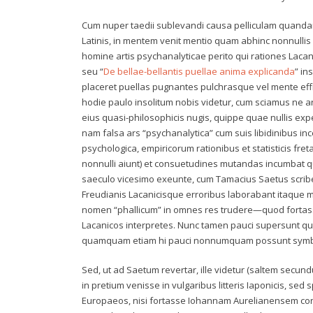
Cum nuper taedii sublevandi causa pelliculam quandam I
Latinis, in mentem venit mentio quam abhinc nonnull
homine artis psychanalyticae perito qui rationes Lacan
seu “
De bellae-bellantis puellae anima explicanda
” in
placeret puellas pugnantes pulchrasque vel mente effi
hodie paulo insolitum nobis videtur, cum sciamus ne a
eius quasi-philosophicis nugis, quippe quae nullis expe
nam falsa ars “psychanalytica” cum suis libidinibus in
psychologica, empiricorum rationibus et statisticis fr
nonnulli aiunt) et consuetudines mutandas incumba
saeculo vicesimo exeunte, cum Tamacius Saetus scribere
Freudianis Lacanicisque erroribus laborabant itaque 
nomen “phallicum” in omnes res trudere—quod fortass
Lacanicos interpretes. Nunc tamen pauci supersunt qui
quamquam etiam hi pauci nonnumquam possunt symb
Sed, ut ad Saetum revertar, ille videtur (saltem secu
in pretium venisse in vulgaribus litteris Iaponicis, s
Europaeos, nisi fortasse Iohannam Aurelianensem co