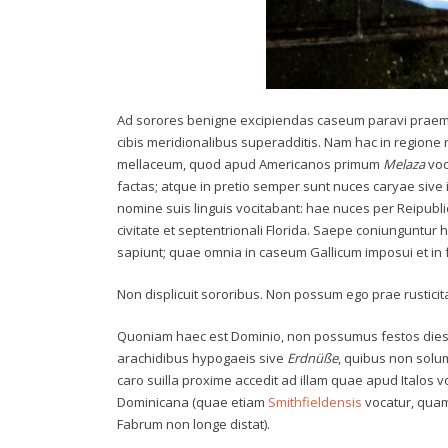
Ad sorores benigne excipiendas caseum paravi praemoll
cibis meridionalibus superadditis. Nam hac in regione 
mellaceum, quod apud Americanos primum
Melaza
voc
factas; atque in pretio semper sunt nuces caryae siv
nomine suis linguis vocitabant: hae nuces per Reipubl
civitate et septentrionali Florida. Saepe coniunguntur 
sapiunt; quae omnia in caseum Gallicum imposui et in 
Non displicuit sororibus. Non possum ego prae rusticita
Quoniam haec est Dominio, non possumus festos dies Ch
arachidibus hypogaeis sive
Erdnüße
, quibus non solum
caro suilla proxime accedit ad illam quae apud Italos 
Dominicana (quae etiam
Smithfieldensis
vocatur, qua
Fabrum non longe distat).