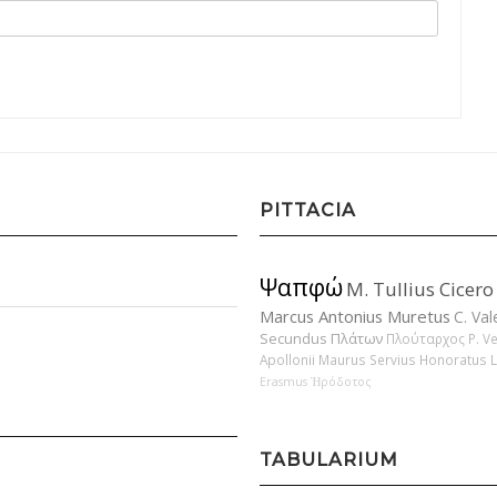
PITTACIA
Ψαπφώ
M. Tullius Cicero
Marcus Antonius Muretus
C. Val
Secundus
Πλάτων
Πλούταρχος
P. V
Apollonii
Maurus Servius Honoratus
Erasmus
Ἡρόδοτος
TABULARIUM