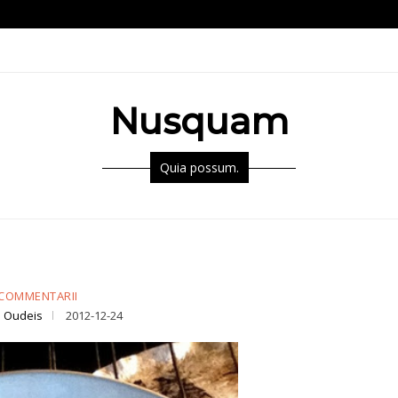
Nusquam
Quia possum.
COMMENTARII
 Oudeis
2012-12-24