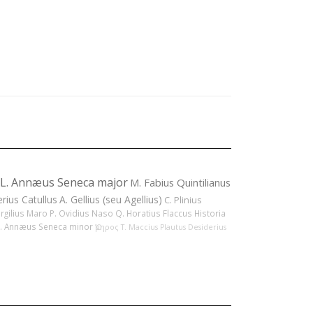
L. Annæus Seneca major
M. Fabius Quintilianus
erius Catullus
A. Gellius (seu Agellius)
C. Plinius
ergilius Maro
P. Ovidius Naso
Q. Horatius Flaccus
Historia
L. Annæus Seneca minor
Ὅμηρος
T. Maccius Plautus
Desiderius