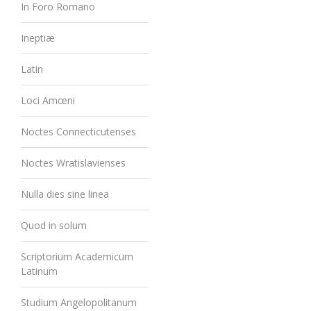
In Foro Romano
Ineptiæ
Latin
Loci Amœni
Noctes Connecticutenses
Noctes Wratislavienses
Nulla dies sine linea
Quod in solum
Scriptorium Academicum
Latinum
Studium Angelopolitanum