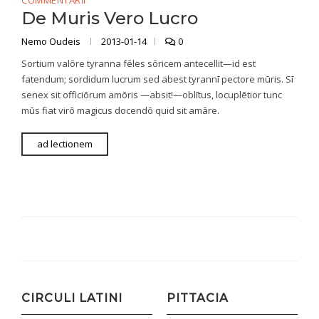
COMMENTARII
De Muris Vero Lucro
Nemo Oudeis
2013-01-14
0
Sortium valōre tyranna fēles sōricem antecellit—id est
fatendum; sordidum lucrum sed abest tyrannī pectore mūris. Sī
senex sit officiōrum amōris —absit!—oblītus, locuplētior tunc
mūs fiat virō magicus docendō quid sit amāre.
ad lectionem
CIRCULI LATINI
PITTACIA