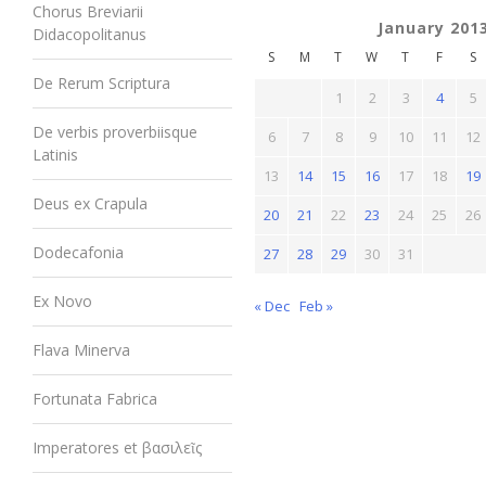
Chorus Breviarii
January 201
Didacopolitanus
S
M
T
W
T
F
S
De Rerum Scriptura
1
2
3
4
5
De verbis proverbiisque
6
7
8
9
10
11
12
Latinis
13
14
15
16
17
18
19
Deus ex Crapula
20
21
22
23
24
25
26
Dodecafonia
27
28
29
30
31
Ex Novo
« Dec
Feb »
Flava Minerva
Fortunata Fabrica
Imperatores et βασιλεῖς