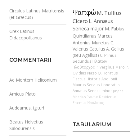
Circulus Latinus Matritensis
Ψαπφώ
M. Tullius
(et Græcus)
Cicero
L. Annæus
Seneca major
M. Fabius
Grex Latinus
Quintilianus
Marcus
Didacopolitanus
Antonius Muretus
C.
Valerius Catullus
A. Gellius
(seu Agellius)
C. Plinius
COMMENTARII
Secundus
Πλάτων
Πλούταρχος
P. Vergilius Maro
P.
Ovidius Naso
Q. Horatius
Flaccus
Historia Apollonii
Ad Montem Heliconium
Maurus Servius Honoratus
L.
Annæus Seneca minor
Ὅμηρος
T.
Amicus Plato
Maccius Plautus
Desiderius
Erasmus
Ἡρόδοτος
Audeamus, igitur!
Beatus Helvetius
TABULARIUM
Salodurensis