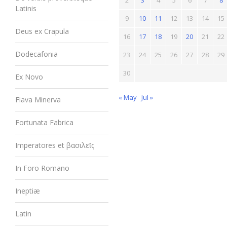
2
3
4
5
6
7
8
Latinis
9
10
11
12
13
14
15
Deus ex Crapula
16
17
18
19
20
21
22
Dodecafonia
23
24
25
26
27
28
29
30
Ex Novo
« May
Jul »
Flava Minerva
Fortunata Fabrica
Imperatores et βασιλεῖς
In Foro Romano
Ineptiæ
Latin