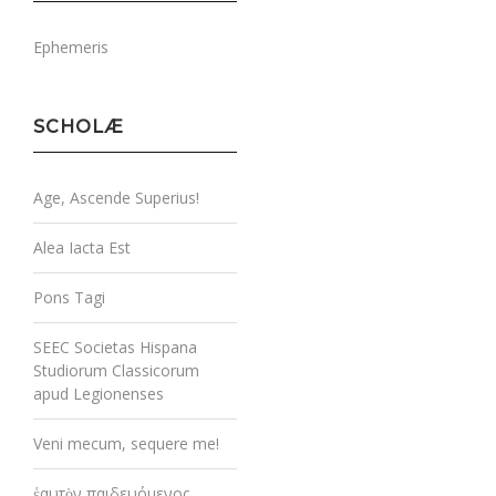
Ephemeris
SCHOLÆ
Age, Ascende Superius!
Alea Iacta Est
Pons Tagi
SEEC Societas Hispana
Studiorum Classicorum
apud Legionenses
Veni mecum, sequere me!
ἑαυτὸν παιδευόμενος