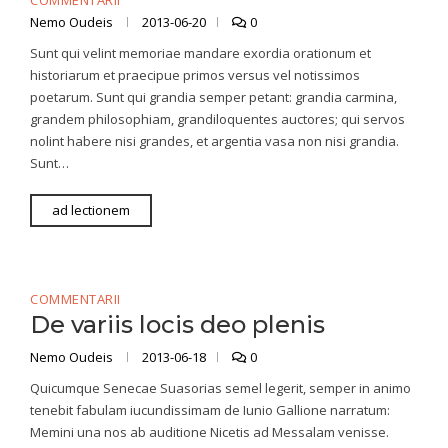
COMMENTARII
Nemo Oudeis
2013-06-20
0
Sunt qui velint memoriae mandare exordia orationum et
historiarum et praecipue primos versus vel notissimos
poetarum. Sunt qui grandia semper petant: grandia carmina,
grandem philosophiam, grandiloquentes auctores; qui servos
nolint habere nisi grandes, et argentia vasa non nisi grandia.
Sunt…
ad lectionem
COMMENTARII
De variis locis deo plenis
Nemo Oudeis
2013-06-18
0
Quicumque Senecae Suasorias semel legerit, semper in animo
tenebit fabulam iucundissimam de Iunio Gallione narratum:
Memini una nos ab auditione Nicetis ad Messalam venisse.