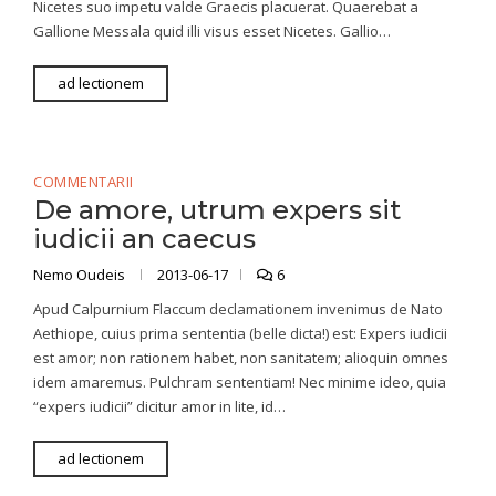
Nicetes suo impetu valde Graecis placuerat. Quaerebat a
Gallione Messala quid illi visus esset Nicetes. Gallio…
ad lectionem
COMMENTARII
De amore, utrum expers sit
iudicii an caecus
Nemo Oudeis
2013-06-17
6
Apud Calpurnium Flaccum declamationem invenimus de Nato
Aethiope, cuius prima sententia (belle dicta!) est: Expers iudicii
est amor; non rationem habet, non sanitatem; alioquin omnes
idem amaremus. Pulchram sententiam! Nec minime ideo, quia
“expers iudicii” dicitur amor in lite, id…
ad lectionem