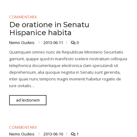
COMMENTARII
De oratione in Senatu
Hispanice habita
Nemo Oudeis
2013-06-11
0
Quamquam omnes nunc de Reipublicae Ministerio Securitatis
garriunt, quippe quod in manifesto scelere nostratium colloquia
telephonica documentaque electronica clam speculandi sit
deprehensum, alia quoque negotia in Senatu sunt gerenda,
inter quae nunc temporis magni momenti habetur rogatio de
iure civitatis…
ad lectionem
COMMENTARII
Nemo Oudeis
2013-06-10
1