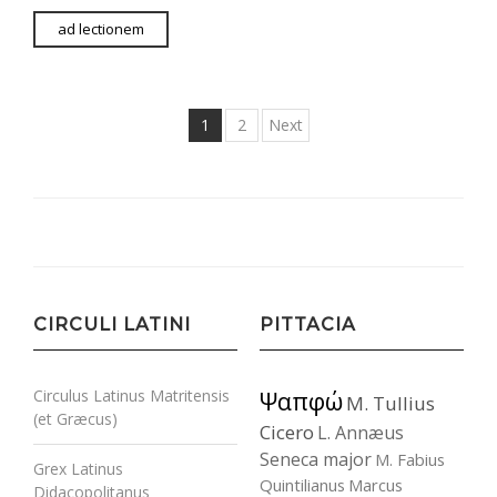
ad lectionem
Posts
1
2
Next
pagination
CIRCULI LATINI
PITTACIA
Circulus Latinus Matritensis
Ψαπφώ
M. Tullius
(et Græcus)
Cicero
L. Annæus
Seneca major
M. Fabius
Grex Latinus
Quintilianus
Marcus
Didacopolitanus