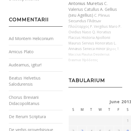
Antonius Muretus
C.
Valerius Catullus
A. Gellius
(seu Agellius)
C. Plinius
COMMENTARII
Secundus
Πλάτων
Πλούταρχος
P. Vergilius Maro
P.
Ovidius Naso
Q. Horatius
Flaccus
Historia Apollonii
Ad Montem Heliconium
Maurus Servius Honoratus
L.
Annæus Seneca minor
Ὅμηρος
T.
Amicus Plato
Maccius Plautus
Desiderius
Erasmus
Ἡρόδοτος
Audeamus, igitur!
Beatus Helvetius
TABULARIUM
Salodurensis
Chorus Breviarii
June 201
Didacopolitanus
S
M
T
W
T
F
S
De Rerum Scriptura
1
De verbis proverbiisque