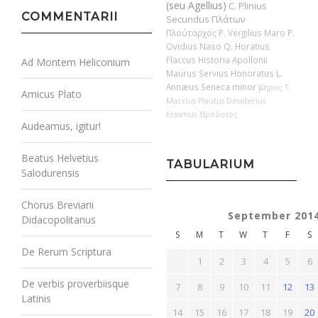
(seu Agellius)
C. Plinius
COMMENTARII
Secundus
Πλάτων
Πλούταρχος
P. Vergilius Maro
P.
Ovidius Naso
Q. Horatius
Flaccus
Historia Apollonii
Ad Montem Heliconium
Maurus Servius Honoratus
L.
Annæus Seneca minor
Ὅμηρος
T.
Amicus Plato
Maccius Plautus
Desiderius
Erasmus
Ἡρόδοτος
Audeamus, igitur!
Beatus Helvetius
TABULARIUM
Salodurensis
Chorus Breviarii
September 201
Didacopolitanus
S
M
T
W
T
F
S
De Rerum Scriptura
1
2
3
4
5
6
De verbis proverbiisque
7
8
9
10
11
12
13
Latinis
14
15
16
17
18
19
20