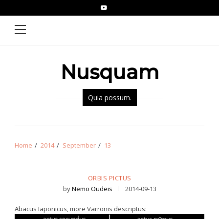
Skip
Skip
YouTube
Epistolae
to
to
Primary
Menu
navigation
content
Nusquam
Quia possum.
Home
2014
September
13
ORBIS PICTUS
by
Nemo Oudeis
2014-09-13
Abacus Iaponicus, more Varronis descriptus: