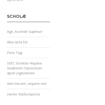
SCHOLÆ
Age, Ascende Superius!
Alea Iacta Est
Pons Tagi
SEEC Societas Hispana
Studiorum Classicorum
apud Legionenses
Veni mecum, sequere me!
ἑαυτὸν παιδευόμενος