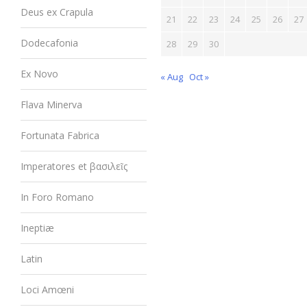
Deus ex Crapula
21
22
23
24
25
26
27
Dodecafonia
28
29
30
Ex Novo
« Aug
Oct »
Flava Minerva
Fortunata Fabrica
Imperatores et βασιλεῖς
In Foro Romano
Ineptiæ
Latin
Loci Amœni