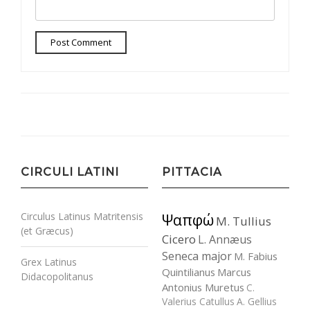
CIRCULI LATINI
PITTACIA
Circulus Latinus Matritensis
Ψαπφώ
M. Tullius
(et Græcus)
Cicero
L. Annæus
Seneca major
M. Fabius
Grex Latinus
Quintilianus
Marcus
Didacopolitanus
Antonius Muretus
C.
Valerius Catullus
A. Gellius