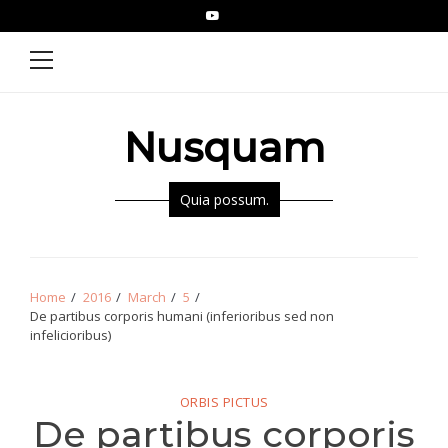
Skip
Skip
YouTube
Epistolae
to
to
Primary
Menu
navigation
content
Nusquam
Quia possum.
Home
2016
March
5
De partibus corporis humani (inferioribus sed non
infelicioribus)
ORBIS PICTUS
De partibus corporis