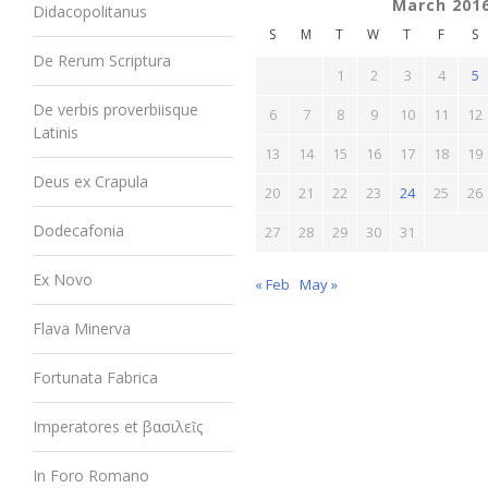
March 201
Didacopolitanus
S
M
T
W
T
F
S
De Rerum Scriptura
1
2
3
4
5
De verbis proverbiisque
6
7
8
9
10
11
12
Latinis
13
14
15
16
17
18
19
Deus ex Crapula
20
21
22
23
24
25
26
Dodecafonia
27
28
29
30
31
Ex Novo
« Feb
May »
Flava Minerva
Fortunata Fabrica
Imperatores et βασιλεῖς
In Foro Romano