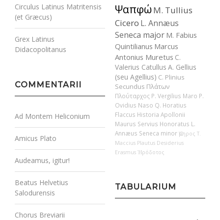
Circulus Latinus Matritensis
Ψαπφώ
M. Tullius
(et Græcus)
Cicero
L. Annæus
Seneca major
M. Fabius
Grex Latinus
Quintilianus
Marcus
Didacopolitanus
Antonius Muretus
C.
Valerius Catullus
A. Gellius
(seu Agellius)
C. Plinius
COMMENTARII
Secundus
Πλάτων
Πλούταρχος
P. Vergilius Maro
P.
Ovidius Naso
Q. Horatius
Flaccus
Historia Apollonii
Ad Montem Heliconium
Maurus Servius Honoratus
L.
Annæus Seneca minor
Ὅμηρος
T.
Amicus Plato
Maccius Plautus
Desiderius
Erasmus
Ἡρόδοτος
Audeamus, igitur!
Beatus Helvetius
TABULARIUM
Salodurensis
Chorus Breviarii