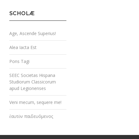
SCHOLÆ
Age, Ascende Superius!
Alea Iacta Est
Pons Tagi
SEEC Societas Hispana
Studiorum Classicorum
apud Legionenses
Veni mecum, sequere me!
ἑαυτὸν παιδευόμενος