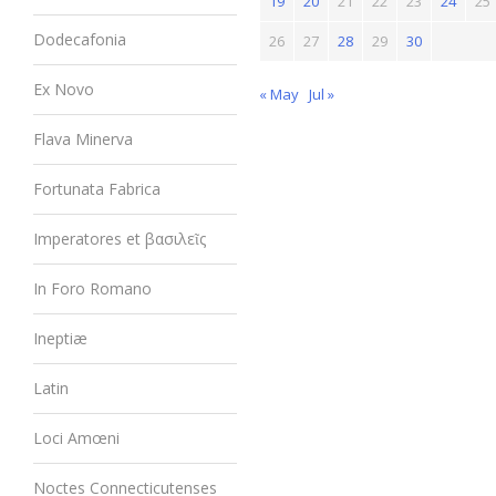
19
20
21
22
23
24
25
Dodecafonia
26
27
28
29
30
Ex Novo
« May
Jul »
Flava Minerva
Fortunata Fabrica
Imperatores et βασιλεῖς
In Foro Romano
Ineptiæ
Latin
Loci Amœni
Noctes Connecticutenses