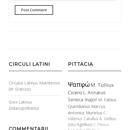
CIRCULI LATINI
PITTACIA
Circulus Latinus Matritensis
Ψαπφώ
M. Tullius
(et Græcus)
Cicero
L. Annæus
Seneca major
M. Fabius
Grex Latinus
Quintilianus
Marcus
Didacopolitanus
Antonius Muretus
C.
Valerius Catullus
A. Gellius
(seu Agellius)
C. Plinius
COMMENTARII