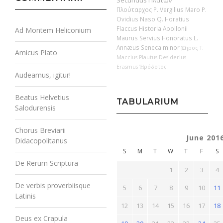
Secundus
Πλάτων
Πλούταρχος
P. Vergilius Maro
P.
Ovidius Naso
Q. Horatius
Flaccus
Historia Apollonii
Ad Montem Heliconium
Maurus Servius Honoratus
L.
Annæus Seneca minor
Ὅμηρος
T.
Amicus Plato
Maccius Plautus
Desiderius
Erasmus
Ἡρόδοτος
Audeamus, igitur!
Beatus Helvetius
TABULARIUM
Salodurensis
Chorus Breviarii
June 201
Didacopolitanus
S
M
T
W
T
F
S
De Rerum Scriptura
1
2
3
4
De verbis proverbiisque
5
6
7
8
9
10
11
Latinis
12
13
14
15
16
17
18
Deus ex Crapula