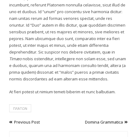
incumbunt, referunt Platonem nonnulla celavisse, sicut illud de
uno et duobus. Id “unum” pro concentu sive harmonia dicitur:
nam unitas rerum ad formas veriores spectat, unde res
oriuntur. Id “Duo” autem in illis dicitur, quæ quoddam discrimen
sensibus præbent, ut res majores et minores, sive meliores et
pejores. Nam ubicumque duo sunt, comparatio inter ea fieri
potest, ut inter majus et minus, unde etiam differentia
deprehenditur. Sic suspicor nos debere civitatem, quæ in
Timæo
nobis ostenditur, intellegere non solam esse, sed unam
e duobus, quarum una ad harmoniam consulto tendit, altera (a
prima quidem) dissonat: et “malos” pueros a primæ civitatis
normis discordantes ad eam alteram esse mittendos.
At fieri potest ut nimium temeti biberim et nunc balbutiam.
ΠΛΆΤΩΝ
Post
Previous Post
Domina Grammatica
navigation