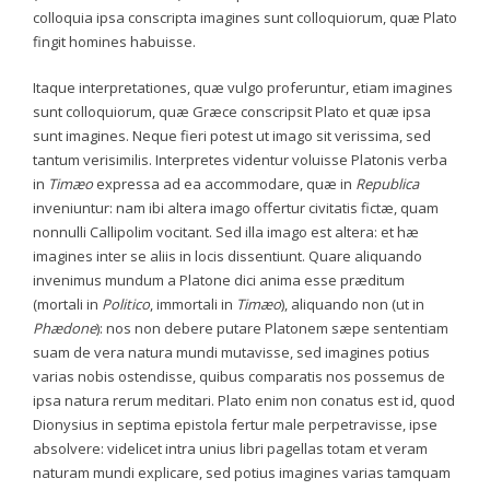
colloquia ipsa conscripta imagines sunt colloquiorum, quæ Plato
fingit homines habuisse.
Itaque interpretationes, quæ vulgo proferuntur, etiam imagines
sunt colloquiorum, quæ Græce conscripsit Plato et quæ ipsa
sunt imagines. Neque fieri potest ut imago sit verissima, sed
tantum verisimilis. Interpretes videntur voluisse Platonis verba
in
Timæo
expressa ad ea accommodare, quæ in
Republica
inveniuntur: nam ibi altera imago offertur civitatis fictæ, quam
nonnulli Callipolim vocitant. Sed illa imago est altera: et hæ
imagines inter se aliis in locis dissentiunt. Quare aliquando
invenimus mundum a Platone dici anima esse præditum
(mortali in
Politico
, immortali in
Timæo
), aliquando non (ut in
Phædone
): nos non debere putare Platonem sæpe sententiam
suam de vera natura mundi mutavisse, sed imagines potius
varias nobis ostendisse, quibus comparatis nos possemus de
ipsa natura rerum meditari. Plato enim non conatus est id, quod
Dionysius in septima epistola fertur male perpetravisse, ipse
absolvere: videlicet intra unius libri pagellas totam et veram
naturam mundi explicare, sed potius imagines varias tamquam