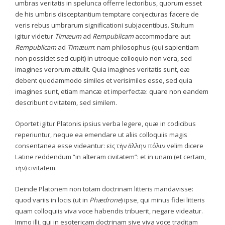
umbras veritatis in spelunca offerre lectoribus, quorum esset
de his umbris disceptantium temptare conjecturas facere de
veris rebus umbrarum significationi subjacentibus. Stultum
igitur videtur
Timæum
ad
Rempublicam
accommodare aut
Rempublicam
ad
Timæum
: nam philosophus (qui sapientiam
non possidet sed cupit) in utroque colloquio non vera, sed
imagines verorum attulit. Quia imagines veritatis sunt, eæ
debent quodammodo similes et verisimiles esse, sed quia
imagines sunt, etiam mancæ et imperfectæ: quare non eandem
describunt civitatem, sed similem.
Oportet igitur Platonis ipsius verba legere, quæ in codicibus
reperiuntur, neque ea emendare ut aliis colloquiis magis
consentanea esse videantur: εἰς τὴν ἄλλην πόλιν velim dicere
Latine reddendum “in alteram civitatem”: et in unam (et certam,
τὴν) civitatem.
Deinde Platonem non totam doctrinam litteris mandavisse:
quod variis in locis (ut in
Phædrone
) ipse, qui minus fidei litteris
quam colloquiis viva voce habendis tribuerit, negare videatur.
Immo illi, qui in esotericam doctrinam sive viva voce traditam