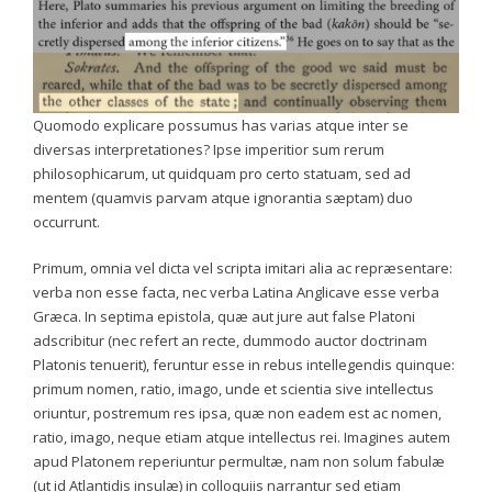
Quomodo explicare possumus has varias atque inter se
diversas interpretationes? Ipse imperitior sum rerum
philosophicarum, ut quidquam pro certo statuam, sed ad
mentem (quamvis parvam atque ignorantia sæptam) duo
occurrunt.
Primum, omnia vel dicta vel scripta imitari alia ac repræsentare:
verba non esse facta, nec verba Latina Anglicave esse verba
Græca. In septima epistola, quæ aut jure aut false Platoni
adscribitur (nec refert an recte, dummodo auctor doctrinam
Platonis tenuerit), feruntur esse in rebus intellegendis quinque:
primum nomen, ratio, imago, unde et scientia sive intellectus
oriuntur, postremum res ipsa, quæ non eadem est ac nomen,
ratio, imago, neque etiam atque intellectus rei. Imagines autem
apud Platonem reperiuntur permultæ, nam non solum fabulæ
(ut id Atlantidis insulæ) in colloquiis narrantur sed etiam