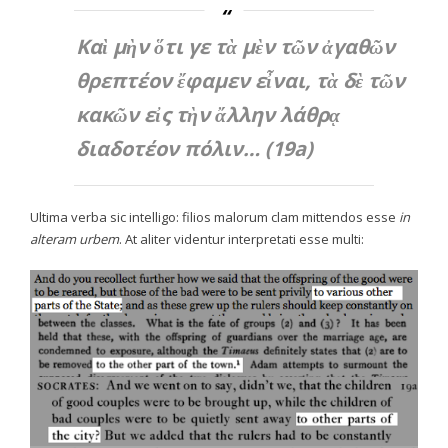
Καὶ μὴν ὅτι γε τὰ μὲν τῶν ἀγαθῶν
θρεπτέον ἔφαμεν εἶναι, τὰ δὲ τῶν
κακῶν εἰς τὴν ἄλλην λάθρᾳ
διαδοτέον πόλιν… (19a)
Ultima verba sic intelligo: filios malorum clam mittendos esse
in
alteram urbem
. At aliter videntur interpretati esse multi: