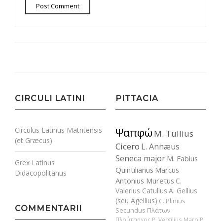
CIRCULI LATINI
PITTACIA
Circulus Latinus Matritensis
Ψαπφώ
M. Tullius
(et Græcus)
Cicero
L. Annæus
Seneca major
M. Fabius
Grex Latinus
Quintilianus
Marcus
Didacopolitanus
Antonius Muretus
C.
Valerius Catullus
A. Gellius
(seu Agellius)
C. Plinius
COMMENTARII
Secundus
Πλάτων
Πλούταρχος
P. Vergilius Maro
P.