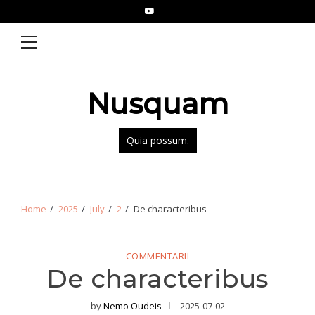
Skip
Skip
YouTube
Epistolae
to
to
Primary
Menu
navigation
content
Nusquam
Quia possum.
Home
2025
July
2
De characteribus
COMMENTARII
De characteribus
by
Nemo Oudeis
2025-07-02