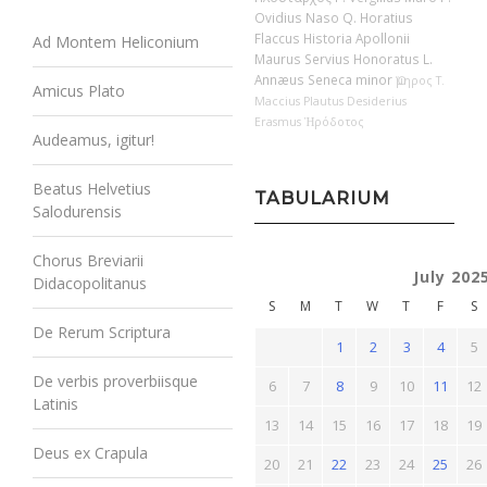
Ovidius Naso
Q. Horatius
Flaccus
Historia Apollonii
Ad Montem Heliconium
Maurus Servius Honoratus
L.
Annæus Seneca minor
Ὅμηρος
T.
Amicus Plato
Maccius Plautus
Desiderius
Erasmus
Ἡρόδοτος
Audeamus, igitur!
Beatus Helvetius
TABULARIUM
Salodurensis
Chorus Breviarii
July 202
Didacopolitanus
S
M
T
W
T
F
S
De Rerum Scriptura
1
2
3
4
5
De verbis proverbiisque
6
7
8
9
10
11
12
Latinis
13
14
15
16
17
18
19
Deus ex Crapula
20
21
22
23
24
25
26