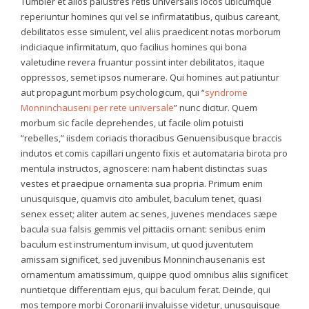
Tumbler et alios palustres retis universalis locos ubicumque
reperiuntur homines qui vel se infirmatatibus, quibus careant,
debilitatos esse simulent, vel aliis praedicent notas morborum
indiciaque infirmitatum, quo facilius homines qui bona
valetudine revera fruantur possint inter debilitatos, itaque
oppressos, semet ipsos numerare. Qui homines aut patiuntur
aut propagunt morbum psychologicum, qui “
syndrome
Monninchauseni per rete universale
” nunc dicitur. Quem
morbum sic facile deprehendes, ut facile olim potuisti
“rebelles,” iisdem coriacis thoracibus Genuensibusque braccis
indutos et comis capillari ungento fixis et automataria birota pro
mentula instructos, agnoscere: nam habent distinctas suas
vestes et praecipue ornamenta sua propria. Primum enim
unusquisque, quamvis cito ambulet, baculum tenet, quasi
senex esset; aliter autem ac senes, juvenes mendaces sæpe
bacula sua falsis gemmis vel pittaciis ornant: senibus enim
baculum est instrumentum invisum, ut quod juventutem
amissam significet, sed juvenibus Monninchausenanis est
ornamentum amatissimum, quippe quod omnibus aliis significet
nuntietque differentiam ejus, qui baculum ferat. Deinde, qui
mos tempore morbi Coronarii invaluisse videtur, unusquisque