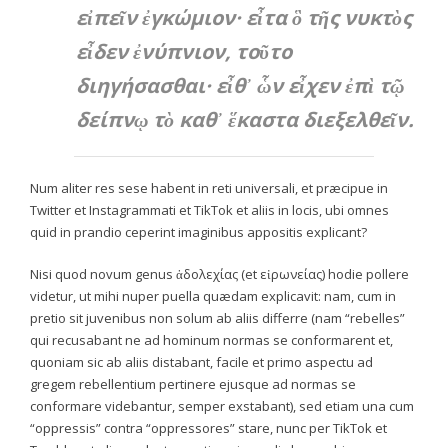
εἰπεῖν ἐγκώμιον· εἶτα ὃ τῆς νυκτὸς
εἶδεν ἐνύπνιον, τοῦτο
διηγήσασθαι· εἶθ᾽ ὧν εἶχεν ἐπὶ τῷ
δείπνῳ τὸ καθ᾽ ἕκαστα διεξελθεῖν.
Num aliter res sese habent in reti universali, et præcipue in
Twitter et Instagrammati et TikTok et aliis in locis, ubi omnes
quid in prandio ceperint imaginibus appositis explicant?
Nisi quod novum genus ἀδολεχίας (et εἰρωνείας) hodie pollere
videtur, ut mihi nuper puella quædam explicavit: nam, cum in
pretio sit juvenibus non solum ab aliis differre (nam “rebelles”
qui recusabant ne ad hominum normas se conformarent et,
quoniam sic ab aliis distabant, facile et primo aspectu ad
gregem rebellentium pertinere ejusque ad normas se
conformare videbantur, semper exstabant), sed etiam una cum
“oppressis” contra “oppressores” stare, nunc per TikTok et