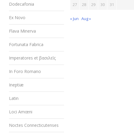
Dodecafonia
27
28
29
30
31
Ex Novo
« Jun
Aug »
Flava Minerva
Fortunata Fabrica
Imperatores et βασιλεῖς
In Foro Romano
Ineptiæ
Latin
Loci Amœni
Noctes Connecticutenses