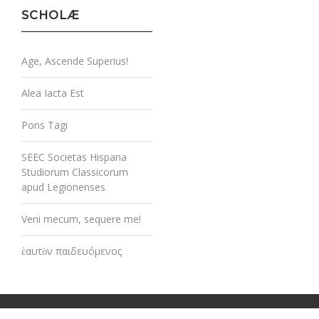
SCHOLÆ
Age, Ascende Superius!
Alea Iacta Est
Pons Tagi
SEEC Societas Hispana
Studiorum Classicorum
apud Legionenses
Veni mecum, sequere me!
ἑαυτὸν παιδευόμενος