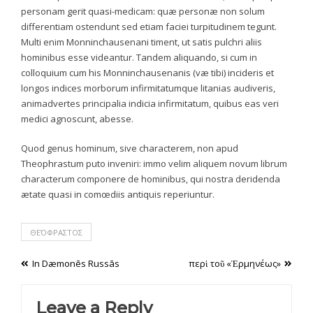
personam gerit quasi-medicam: quæ personæ non solum
differentiam ostendunt sed etiam faciei turpitudinem tegunt.
Multi enim Monninchausenani timent, ut satis pulchri aliis
hominibus esse videantur. Tandem aliquando, si cum in
colloquium cum his Monninchausenanis (væ tibi) incideris et
longos indices morborum infirmitatumque litanias audiveris,
animadvertes principalia indicia infirmitatum, quibus eas veri
medici agnoscunt, abesse.
Quod genus hominum, sive characterem, non apud
Theophrastum puto inveniri: immo velim aliquem novum librum
characterum componere de hominibus, qui nostra deridenda
ætate quasi in comœdiis antiquis reperiuntur.
ΘΕΌΦΡΑΣΤΟΣ
Post
In Dæmonēs Russās
περὶ τοῦ «Ἑρμηνέως»
navigation
Leave a Reply