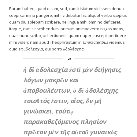
Parum habeo, quod dicam, sed, cum Irisiatum vidissem denuo
coepi carmina pangere, mihi videbatur hic aliquot verba sæpius
quam diu solebam scribere, ne lingua mihi omnino deficeret.
Itaque, cum sit scribendum, primum animadverto nugas meas,
quas nunc scribo, ad lectionem, quam nuper suscepi, pertinere
mihi videri: nam apud Theophrastum in
Characteribus
videmus
quid sit ἀδολεσχία, quī porro ἀδολέσχης:
ἡ δὲ ἀδολεσχία ἐστὶ μὲν διήγησις
λόγων μακρῶν καὶ
ἀποβουλέυτων, ὁ δὲ ἀδολέσχης
τοιοῦτός ἐστιν, οἷος, ὃν μὴ
γινώσκει, τούτῳ
παρακαθεζόμενος πλησίον
πρῶτον μὲν τῆς αὑτοῦ γυναικὸς