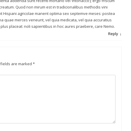
enta addenda sunt recenti mortario vel ‘intonacco’); ergo friscum
 creatum. Quod non mirum est in tradicionalibus methodis vini
unt Hispani agricolae manent optima sex septemve meses: postea
vina quae merces veneunt, vel quia medicata, vel quia accuratius
plus placeat: noli sapientibus in hoc aures praebere, care Nemo.
Reply
 fields are marked
*