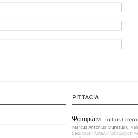
PITTACIA
Ψαπφώ
M. Tullius Cicero
Marcus Antonius Muretus
C. Val
Secundus
Πλάτων
Πλούταρχος
P. V