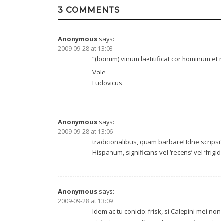
navigation
3 COMMENTS
Anonymous
says:
2009-09-28 at 13:03
“(bonum) vinum laetitificat cor hominum et 
Vale.
Ludovicus
Anonymous
says:
2009-09-28 at 13:06
tradicionalibus, quam barbare! Idne scripsi
Hispanum, significans vel ‘recens’ vel ‘frigid
Anonymous
says:
2009-09-28 at 13:09
Idem ac tu conicio: frisk, si Calepini mei no