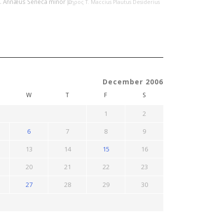
L. Annæus Seneca minor
Ὅμηρος
T. Maccius Plautus
Desiderius
December 2006
W
T
F
S
1
2
6
7
8
9
13
14
15
16
20
21
22
23
27
28
29
30