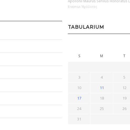
Apollonii
Maurus Servius Honoratus
Erasmus
Ἡρόδοτος
TABULARIUM
S
M
T
3
4
5
10
11
12
17
18
19
24
25
26
31