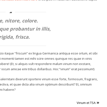
, nitore, colore.
que probantur in illis,
igida, frisca.
cio itaque “friscum” ex lingua Germanica antiqua esse ortum, et sibi
i momenti tamen est mihi scire omnes quinque res quae in vinis
bere! (Et, si aliquis vult respondere malum vinum non exstare,
 iocum amicae emi tribus dollaribus. Hoc “vinum” erat pessimum!)
alernitani dixerunt oportere vinum esse forte, formosum, fragrans,
iectiva, et quae dicta alia vinum optimum describunt? Et, omnium
mi habere?
Vinum et TSA