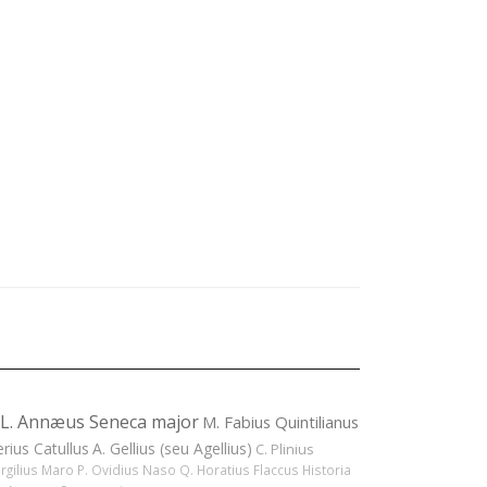
L. Annæus Seneca major
M. Fabius Quintilianus
erius Catullus
A. Gellius (seu Agellius)
C. Plinius
ergilius Maro
P. Ovidius Naso
Q. Horatius Flaccus
Historia