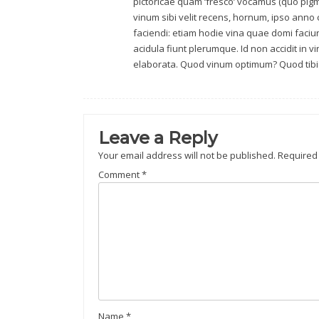
pictoricae quam ‘fresco’ vocamus (quo pigm
vinum sibi velit recens, hornum, ipso anno
faciendi: etiam hodie vina quae domi faci
acidula fiunt plerumque. Id non accidit in 
elaborata. Quod vinum optimum? Quod tibi 
Leave a Reply
Your email address will not be published.
Required
Comment
*
Name
*