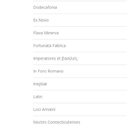
Dodecafonia
Ex Novo
Flava Minerva
Fortunata Fabrica
Imperatores et βασιλεῖς
In Foro Romano
Ineptiæ
Latin
Loci Amœni
Noctes Connecticutenses