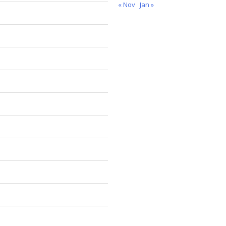
« Nov
Jan »