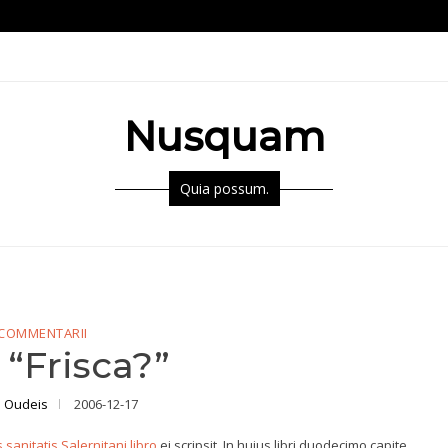
Nusquam
Quia possum.
COMMENTARII
 “Frisca?”
 Oudeis
2006-12-17
 sanitatis Salernitani libro
ei scripsit. In huius libri duodecimo capite