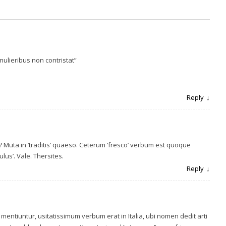
mulieribus non contristat”
Reply
? Muta in ‘traditis’ quaeso. Ceterum ‘fresco’ verbum est quoque
ulus’. Vale. Thersites.
Reply
n mentiuntur, usitatissimum verbum erat in Italia, ubi nomen dedit arti