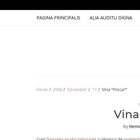
Skip
Skip
to
to
navigation
content
PAGINA PRINCIPALIS
ALIA AUDITU DIGNA
Home
2006
December
17
Vina “Frisca?”
Vina
by
Nemo
Cum
Thersites morbo laboraret
, Ludovicus de
regiminis