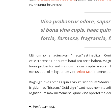
inveniuntur hi versus:
Vina probantur odore, sapore
si bona vina cupis, haec quin
fortia, formosa, fragrantia, fr
Ultimum nomen adiectivum, “frisca,” est insolitum. Coni
velle “recens.” Hoc autem haud pro certo habeo. Magn
bonis probentur: nolim vinum malum propter errorem bi
melius scio: olim lagoenam vini “
Arbor Mist
” nomine per
Rogo igitur vos omnes quale vinum sit bonum? Medici S
frigidum, et “friscum.” Quid significant haec nomina ad
rogationum maximi momenti, quae vina oportet me do
Post
Perfectum est.