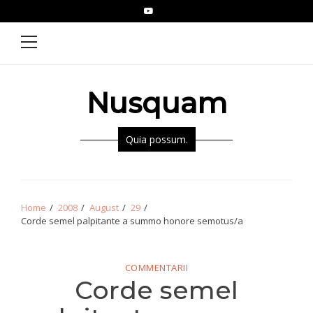
Skip
Skip
YouTube
Epistolae
to
to
Primary
Menu
navigation
content
Nusquam
Quia possum.
Home
2008
August
29
Corde semel palpitante a summo honore semotus/a
COMMENTARII
Corde semel