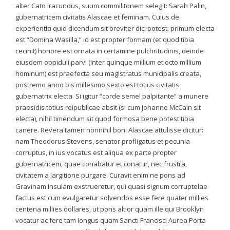
alter Cato iracundus, suum commilitonem selegit: Sarah Palin,
gubernatricem civitatis Alascae et feminam. Cuius de
experientia quid dicendum sit breviter dici potest: primum electa
est “Domina Wasilla,” id est propter formam (et quod tibia
cecinit) honore est ornata in certamine pulchritudinis, deinde
eiusdem oppiduli parvi (inter quinque millium et octo millium
hominum) est praefecta seu magistratus municipalis creata,
postremo anno bis millesimo sexto est totius civitatis
gubernatrix electa. Si igitur “corde semel palpitante” a munere
praesidis totius reipublicae absit (si cum Johanne McCain sit
electa), nihil timendum sit quod formosa bene potest tibia
canere. Revera tamen nonnihil boni Alascae attulisse dicitur:
nam Theodorus Stevens, senator profligatus et pecunia
corruptus, in ius vocatus est aliqua ex parte propter
gubernatricem, quae conabatur et conatur, nec frustra,
civitatem a largitione purgare. Curavit enim ne pons ad
Gravinam Insulam exstrueretur, qui quasi signum corruptelae
factus est cum evulgaretur solvendos esse fere quater millies
centena millies dollares, ut pons altior quam ille qui Brooklyn
vocatur ac fere tam longus quam Sancti Francisci Aurea Porta