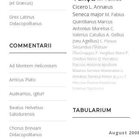
(et Græcus)
Cicero
L. Annæus
Seneca major
M. Fabius
Grex Latinus
Quintilianus
Marcus
Didacopolitanus
Antonius Muretus
C.
Valerius Catullus
A. Gellius
(seu Agellius)
C. Plinius
COMMENTARII
Secundus
Πλάτων
Πλούταρχος
P. Vergilius Maro
P.
Ovidius Naso
Q. Horatius
Flaccus
Historia Apollonii
Ad Montem Heliconium
Maurus Servius Honoratus
L.
Annæus Seneca minor
Ὅμηρος
T.
Amicus Plato
Maccius Plautus
Desiderius
Erasmus
Ἡρόδοτος
Audeamus, igitur!
Beatus Helvetius
TABULARIUM
Salodurensis
Chorus Breviarii
August 200
Didacopolitanus