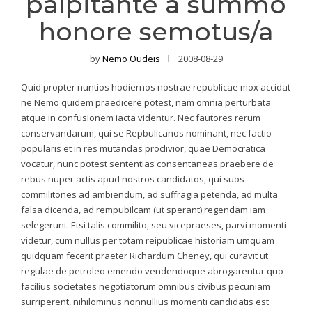
palpitante a summo
honore semotus/a
by
Nemo Oudeis
2008-08-29
Quid propter nuntios hodiernos nostrae republicae mox accidat
ne Nemo quidem praedicere potest, nam omnia perturbata
atque in confusionem iacta videntur. Nec fautores rerum
conservandarum, qui se Repbulicanos nominant, nec factio
popularis et in res mutandas proclivior, quae Democratica
vocatur, nunc potest sententias consentaneas praebere de
rebus nuper actis apud nostros candidatos, qui suos
commilitones ad ambiendum, ad suffragia petenda, ad multa
falsa dicenda, ad rempubilcam (ut sperant) regendam iam
selegerunt. Etsi talis commilito, seu vicepraeses, parvi momenti
videtur, cum nullus per totam reipublicae historiam umquam
quidquam fecerit praeter Richardum Cheney, qui curavit ut
regulae de petroleo emendo vendendoque abrogarentur quo
facilius societates negotiatorum omnibus civibus pecuniam
surriperent, nihilominus nonnullius momenti candidatis est