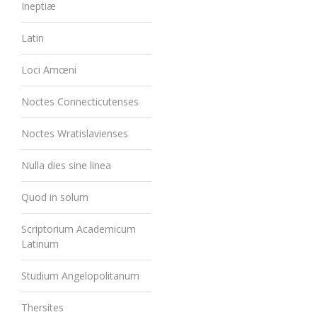
Ineptiæ
Latin
Loci Amœni
Noctes Connecticutenses
Noctes Wratislavienses
Nulla dies sine linea
Quod in solum
Scriptorium Academicum
Latinum
Studium Angelopolitanum
Thersites