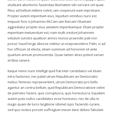
studeant abortionis faciendae libertatem sibi servare vel quae
filios ad bellum mittere nolint, iam coeperunt eam improbare.
Propter autem imperitiam eius, liquidum omnibus nunc est
iniquum fore si Johannes McCain iam Barcam Obamam
aggrediatur propter eius aetatem imperitiamque. Etiam propter
imperitiam metuendum est, nam multi credunt Johannem
vetulum cunctos quattuor annos munus praesidis pati non
posse; haud longe abesse videtur ut vicepraesidens Palin, si ad
hoc officium sit electa, etiam summum ad honorem sit ante
quartum annum promovenda. Quae tamen alces potest venari
et tibia canere.
Itaque nemo nunc intelligit quid fiat inter candidatos vel etiam
intra factiones, nec patet utrum Republicani an Democratici
melius feminas repraesentent, utrum Democratici pro bello
agantur an contra bellum, quid Republicani Democraticive velint
de petroleo facere, quis corruptus/a, quis honestus/a. Equidem
autem puto nullos candidatos esse honestos, nec de ulla re
magis quam de lucro largitione sibimet ispis faciendo curare,
sed quo rectius possim suffragium meum dare debeo fabulam