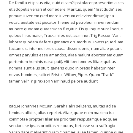
De familia et ipsius vita, quid dicam? Ipsi placet praesertim alces
et sclopetis venari et comedere. Maritus, quem “first dude” seu
primum iuvenem (sed more iuvenum et leviter dictum) ipsa
vocat, aestate est piscator, hieme ad petroleum inveniendum
munere quodam quaestuoso fungitur. Eis quinque sunt liberi, e
quibus filius maior, Track, miles est, ac minor, Trig Paxson Van,
laborat quodem defectu genetico c.n. morbus Downs (quod iam
factum est inter mulieres causa dissensionis, nam aliae putant
omnes parvulos esse amandos, aliae malunt abortionem quam
portentum hominis nasci pati). Alii liberi omnes filiae; quibus
nomina sunt eius stulti generis quod in pretio habetur inter
novos homines, scilicet Bristol, Willow, Piper. Quam “Track”
tamen vel “Trig Paxson Van” haud peiora audiunt.
Itaque Johannes McCain, Sarah Palin seligens, multas ad se
feminas alliciet, alias repellet. Aliae, quae enim maxima ira
commotae propter Hiliariam proditam resputamque ac quae
sentiant se ipsas proditas resputas, fortasse sua suffragia
Sarah dare maluerint quam Obamae; aliae tamen, quippe quae