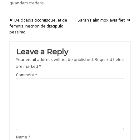
quandam credere.
Post
De cicadis ciconiisque, et de
Sarah Palin mox avia fiet!
feminis, necnon de discipulo
navigation
pessimo
Leave a Reply
Your email address will not be published.
Required fields
are marked
*
Comment
*
Name
*