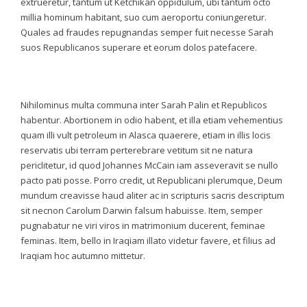
extrueretur, tantum ut Ketchikan oppidulum, ubi tantum octo
millia hominum habitant, suo cum aeroportu coniungeretur.
Quales ad fraudes repugnandas semper fuit necesse Sarah
suos Republicanos superare et eorum dolos patefacere.
Nihilominus multa communa inter Sarah Palin et Republicos
habentur. Abortionem in odio habent, et illa etiam vehementius
quam illi vult petroleum in Alasca quaerere, etiam in illis locis
reservatis ubi terram perterebrare vetitum sit ne natura
periclitetur, id quod Johannes McCain iam asseveravit se nullo
pacto pati posse. Porro credit, ut Republicani plerumque, Deum
mundum creavisse haud aliter ac in scripturis sacris descriptum
sit necnon Carolum Darwin falsum habuisse. Item, semper
pugnabatur ne viri viros in matrimonium ducerent, feminae
feminas. Item, bello in Iraqiam illato videtur favere, et filius ad
Iraqiam hoc autumno mittetur.