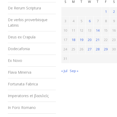
S
M
T
W
T
F
S
De Rerum Scriptura
1
2
De verbis proverbiisque
3
4
5
6
7
8
9
Latinis
10
11
12
13
14
15
16
Deus ex Crapula
17
18
19
20
21
22
23
Dodecafonia
24
25
26
27
28
29
30
31
Ex Novo
« Jul
Sep »
Flava Minerva
Fortunata Fabrica
Imperatores et βασιλεῖς
In Foro Romano