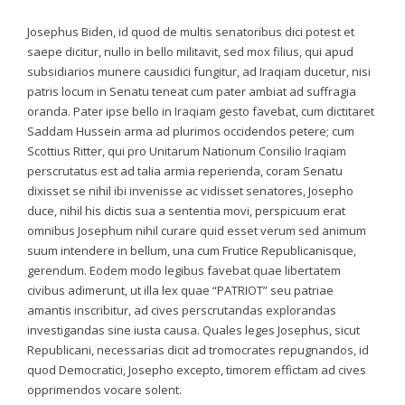
Josephus Biden, id quod de multis senatoribus dici potest et
saepe dicitur, nullo in bello militavit, sed mox filius, qui apud
subsidiarios munere causidici fungitur, ad Iraqiam ducetur, nisi
patris locum in Senatu teneat cum pater ambiat ad suffragia
oranda. Pater ipse bello in Iraqiam gesto favebat, cum dictitaret
Saddam Hussein arma ad plurimos occidendos petere; cum
Scottius Ritter, qui pro Unitarum Nationum Consilio Iraqiam
perscrutatus est ad talia armia reperienda, coram Senatu
dixisset se nihil ibi invenisse ac vidisset senatores, Josepho
duce, nihil his dictis sua a sententia movi, perspicuum erat
omnibus Josephum nihil curare quid esset verum sed animum
suum intendere in bellum, una cum Frutice Republicanisque,
gerendum. Eodem modo legibus favebat quae libertatem
civibus adimerunt, ut illa lex quae “PATRIOT” seu patriae
amantis inscribitur, ad cives perscrutandas explorandas
investigandas sine iusta causa. Quales leges Josephus, sicut
Republicani, necessarias dicit ad tromocrates repugnandos, id
quod Democratici, Josepho excepto, timorem effictam ad cives
opprimendos vocare solent.