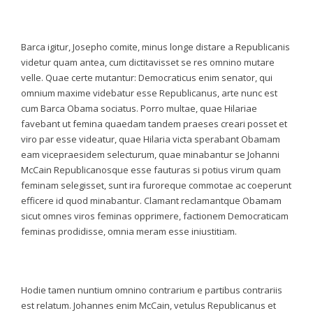
Barca igitur, Josepho comite, minus longe distare a Republicanis
videtur quam antea, cum dictitavisset se res omnino mutare
velle. Quae certe mutantur: Democraticus enim senator, qui
omnium maxime videbatur esse Republicanus, arte nunc est
cum Barca Obama sociatus. Porro multae, quae Hilariae
favebant ut femina quaedam tandem praeses creari posset et
viro par esse videatur, quae Hilaria victa sperabant Obamam
eam vicepraesidem selecturum, quae minabantur se Johanni
McCain Republicanosque esse fauturas si potius virum quam
feminam selegisset, sunt ira furoreque commotae ac coeperunt
efficere id quod minabantur. Clamant reclamantque Obamam
sicut omnes viros feminas opprimere, factionem Democraticam
feminas prodidisse, omnia meram esse iniustitiam.
Hodie tamen nuntium omnino contrarium e partibus contrariis
est relatum. Johannes enim McCain, vetulus Republicanus et