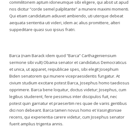
commilitonem aptum idoneumque sibi eligere, qui absit ut apud
nos dicitur “corde semel palplitante” a munere maximi momenti.
Qui etiam candidatum adiuvet ambiendo, uti uterque debeat
aequata sententia uti videri, idem ac alius promittere, alteri
suppeditare quasi suo ipsius fratri.
Barca (nam Barack idem quod “Barca” Carthageniensium
sermone sibi vult) Obama senator et candidatus Democraticus
et unica, ut apparet, reipublicae spes, sibi elegit Josephum
Biden senatorem qui munere vicepraesidentis fungatur. At
civium studium excitare potest Barca, Josephus homo taediosus
opprimere. Barca bene loquitur, doctus videtur; Josephus, cum
legibus studerent, fere pessimus inter discipulos fuit, nec
potest quin garriatur et praesertim res quae de variis gentibus
dici non debeant. Barca tamen novus homo et Vasingtoniae
recens, qui experientia carere videtur, cum Josephus senator
fuerit amplius trigenta annis.