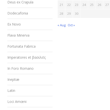
Deus ex Crapula
21
22
23
24
25
26
27
Dodecafonia
28
29
30
Ex Novo
« Aug
Oct »
Flava Minerva
Fortunata Fabrica
Imperatores et βασιλεῖς
In Foro Romano
Ineptiæ
Latin
Loci Amœni