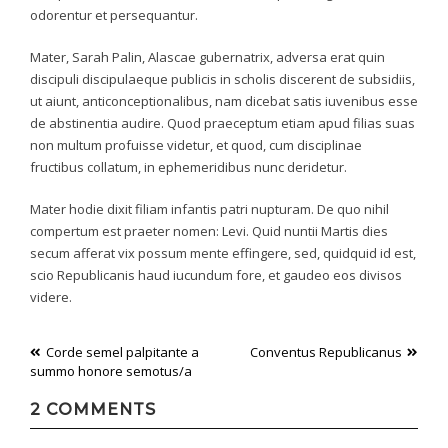
odorentur et persequantur.
Mater, Sarah Palin, Alascae gubernatrix, adversa erat quin
discipuli discipulaeque publicis in scholis discerent de subsidiis,
ut aiunt, anticonceptionalibus, nam dicebat satis iuvenibus esse
de abstinentia audire. Quod praeceptum etiam apud filias suas
non multum profuisse videtur, et quod, cum disciplinae
fructibus collatum, in ephemeridibus nunc deridetur.
Mater hodie dixit filiam infantis patri nupturam. De quo nihil
compertum est praeter nomen: Levi. Quid nuntii Martis dies
secum afferat vix possum mente effingere, sed, quidquid id est,
scio Republicanis haud iucundum fore, et gaudeo eos divisos
videre.
Post
Corde semel palpitante a
Conventus Republicanus
summo honore semotus/a
navigation
2 COMMENTS