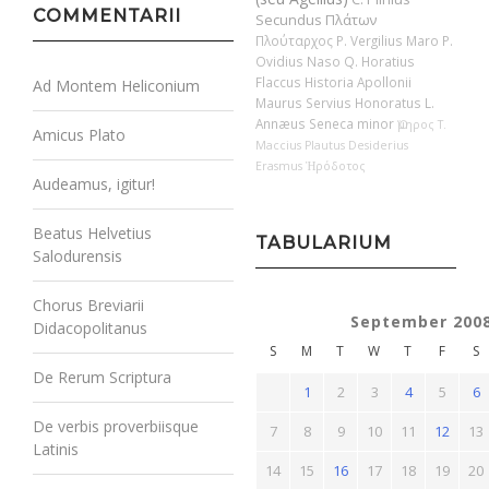
COMMENTARII
Secundus
Πλάτων
Πλούταρχος
P. Vergilius Maro
P.
Ovidius Naso
Q. Horatius
Flaccus
Historia Apollonii
Ad Montem Heliconium
Maurus Servius Honoratus
L.
Annæus Seneca minor
Ὅμηρος
T.
Amicus Plato
Maccius Plautus
Desiderius
Erasmus
Ἡρόδοτος
Audeamus, igitur!
Beatus Helvetius
TABULARIUM
Salodurensis
Chorus Breviarii
September 200
Didacopolitanus
S
M
T
W
T
F
S
De Rerum Scriptura
1
2
3
4
5
6
De verbis proverbiisque
7
8
9
10
11
12
13
Latinis
14
15
16
17
18
19
20