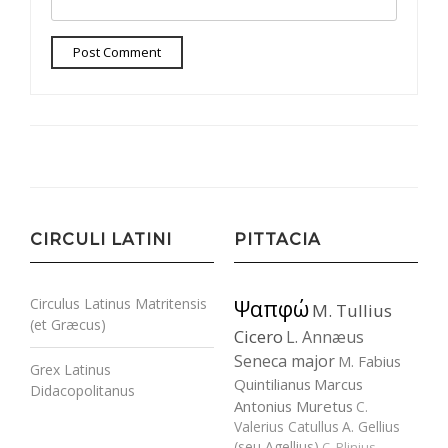
CIRCULI LATINI
PITTACIA
Circulus Latinus Matritensis
Ψαπφώ
M. Tullius
(et Græcus)
Cicero
L. Annæus
Seneca major
M. Fabius
Grex Latinus
Quintilianus
Marcus
Didacopolitanus
Antonius Muretus
C.
Valerius Catullus
A. Gellius
(seu Agellius)
C. Plinius