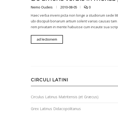
Nemo Oudeis
2010-08-05
0
Haec verba inveni picta non longe a studiorum sede l
ubi discipuli bonarum artium solent varias causas tam
rem privatam in mente habuisse cum incaute sua scri
ad lectionem
CIRCULI LATINI
Circulus Latinus Matritensis (et Græcus)
Grex Latinus Didacopolitanus