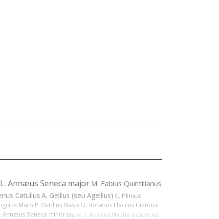
L. Annæus Seneca major
M. Fabius Quintilianus
erius Catullus
A. Gellius (seu Agellius)
C. Plinius
ergilius Maro
P. Ovidius Naso
Q. Horatius Flaccus
Historia
L. Annæus Seneca minor
Ὅμηρος
T. Maccius Plautus
Desiderius