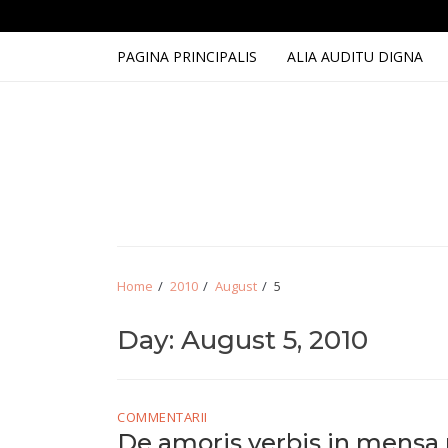
Skip
Skip
to
to
navigation
content
PAGINA PRINCIPALIS
ALIA AUDITU DIGNA
Home
2010
August
5
Day:
August 5, 2010
COMMENTARII
De amoris verbis in mensa pi