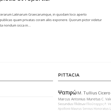
itterarum Latinarum Graecarumque, in quodam loco aperto
 publicas quam privatas coram aliis exponere. Quorum pictor videtur
pta nondum sicca in…
PITTACIA
Ψαπφώ
M. Tullius Cicero
Marcus Antonius Muretus
C. Val
Secundus
Πλάτων
Πλούταρχος
P. V
Apollonii
Maurus Servius Honoratus