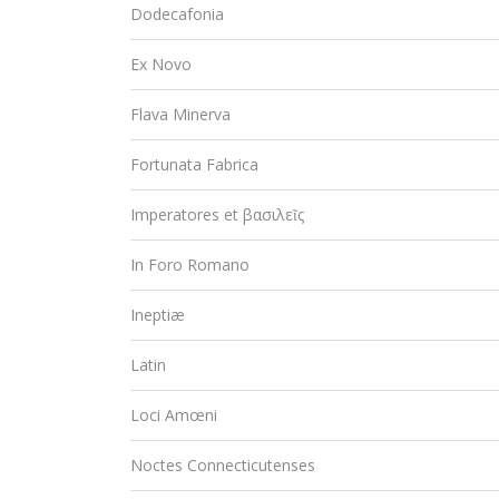
Dodecafonia
Ex Novo
Flava Minerva
Fortunata Fabrica
Imperatores et βασιλεῖς
In Foro Romano
Ineptiæ
Latin
Loci Amœni
Noctes Connecticutenses