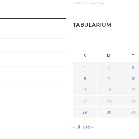
Erasmus
Ἡρόδοτος
TABULARIUM
S
M
T
1
2
3
8
9
10
15
16
17
22
23
24
29
30
31
« Jul
Sep »