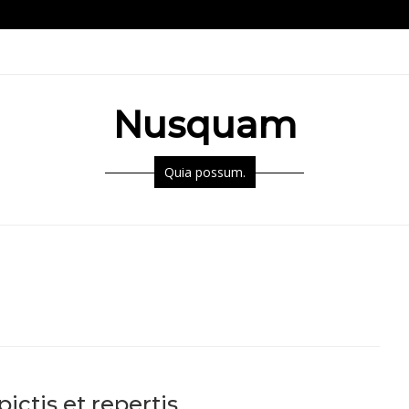
Nusquam
Quia possum.
ctis et repertis.