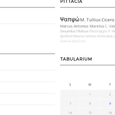
PITTACIA
Ψαπφώ
M. Tullius Cicero
Marcus Antonius Muretus
C. Val
Secundus
Πλάτων
Πλούταρχος
P. V
Apollonii
Maurus Servius Honoratus
Erasmus
Ἡρόδοτος
TABULARIUM
S
M
T
1
2
7
8
9
14
15
16