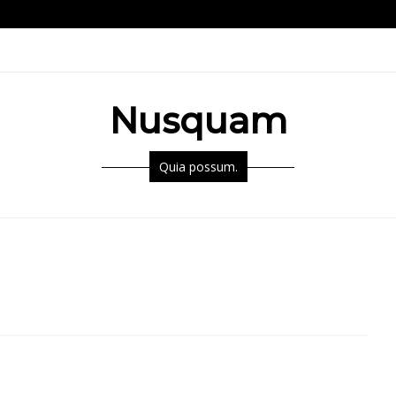
Nusquam
Quia possum.