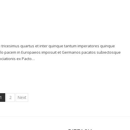
 tricesimus quartus et inter quinque tantum imperatores quinque
bello pacem in Europaeos imposuit et Germanos pacatos subiectosque
ciationis ex Pacto…
1
2
Next