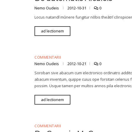
Nemo Oudeis
2012-10-31
0
Locus natandī mūnere fungitur nōbis theātrī cōnspic
ad lectionem
COMMENTARII
Nemo Oudeis
2012-10-21
0
Soroban sive abacum cum electronico ordinatro addito 
abacum inventum, quippe cuius ope forsitan celerius 
possim. Usque tamen per multos annos pila electroni
ad lectionem
COMMENTARII