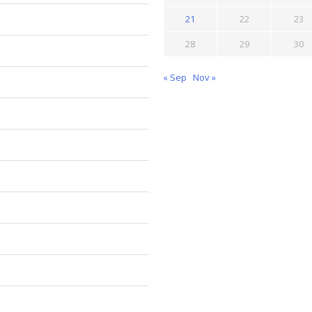
21
22
23
28
29
30
« Sep
Nov »