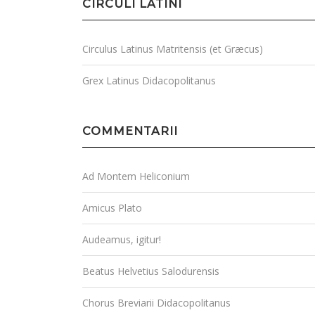
CIRCULI LATINI
Circulus Latinus Matritensis (et Græcus)
Grex Latinus Didacopolitanus
COMMENTARII
Ad Montem Heliconium
Amicus Plato
Audeamus, igitur!
Beatus Helvetius Salodurensis
Chorus Breviarii Didacopolitanus