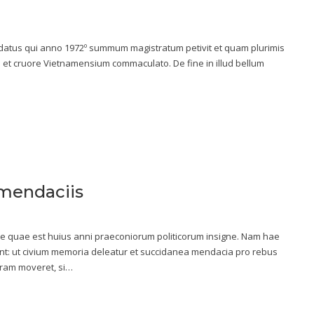
datus qui anno 1972º summum magistratum petivit et quam plurimis
e et cruore Vietnamensium commaculato. De fine in illud bellum
 mendaciis
ae quae est huius anni praeconiorum politicorum insigne. Nam hae
nt: ut civium memoria deleatur et succidanea mendacia pro rebus
ram moveret, si…