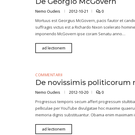
De Georgio McGovern
Nemo Oudeis
2012-10-21
0
Mortuus est Georgius McGovern, pacis fautor et candi
suffragiis victus est a Richardo Nixon scelerato homin
imponendo McGovern ipse coram Senatu anno…
ad lectionem
COMMENTARII
De novissimis politicorum
Nemo Oudeis
2012-10-20
0
Progressus temporis secum affert progressum stultiti
pelliculae per YouTube divulgatae hoc maxime quaeru
memoria dignis substituantur. Obama enim maximam i
ad lectionem