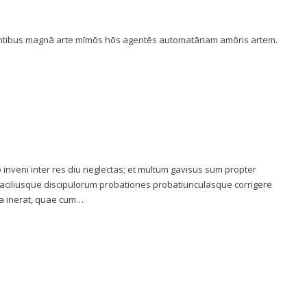
ientibus magnā arte mīmōs hōs agentēs automatāriam amōris artem.
inveni inter res diu neglectas; et multum gavisus sum propter
faciliusque discipulorum probationes probatiunculasque corrigere
ca inerat, quae cum…