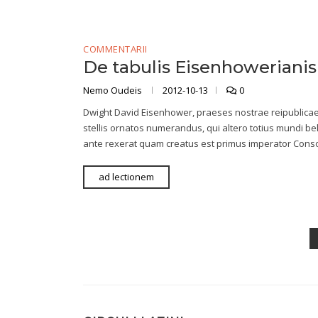
COMMENTARII
De tabulis Eisenhowerianis
Nemo Oudeis
2012-10-13
0
Dwight David Eisenhower, praeses nostrae reipublicae
stellis ornatos numerandus, qui altero totius mundi 
ante rexerat quam creatus est primus imperator Conso
ad lectionem
Posts
pagination