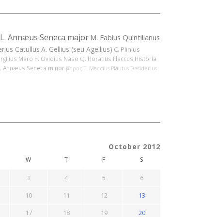
L. Annæus Seneca major
M. Fabius Quintilianus
erius Catullus
A. Gellius (seu Agellius)
C. Plinius
ergilius Maro
P. Ovidius Naso
Q. Horatius Flaccus
Historia
L. Annæus Seneca minor
Ὅμηρος
T. Maccius Plautus
Desiderius
October 2012
W
T
F
S
3
4
5
6
10
11
12
13
17
18
19
20