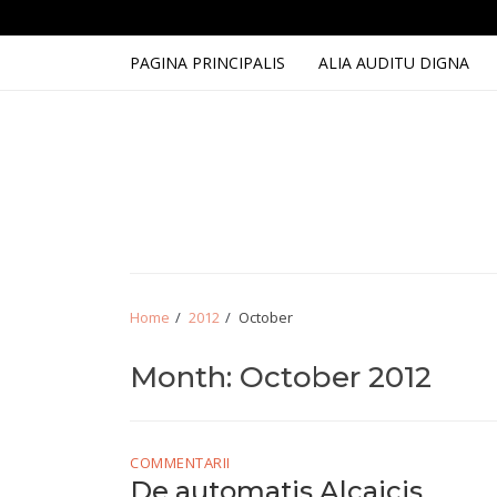
Skip
Skip
to
to
navigation
content
PAGINA PRINCIPALIS
ALIA AUDITU DIGNA
Home
2012
October
Month:
October 2012
COMMENTARII
De automatis Alcaicis