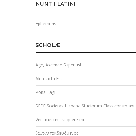
NUNTII LATINI
Ephemeris
SCHOLÆ
Age, Ascende Superius!
Alea Iacta Est
Pons Tagi
SEEC Societas Hispana Studiorum Classicorum ap
Veni mecum, sequere me!
ἑαυτὸν παιδευόμενος