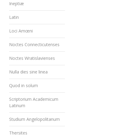
Ineptiæ
Latin
Loci Amœni
Noctes Connecticutenses
Noctes Wratislavienses
Nulla dies sine linea
Quod in solum
Scriptorium Academicum
Latinum
Studium Angelopolitanum
Thersites