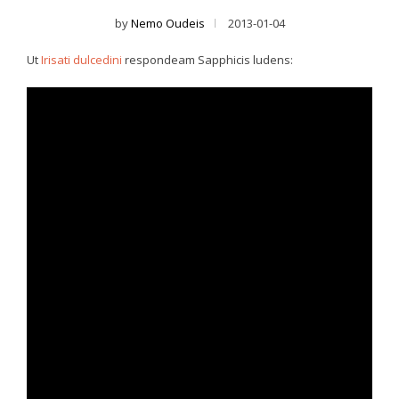
by
Nemo Oudeis
2013-01-04
Ut
Irisati dulcedini
respondeam Sapphicis ludens: