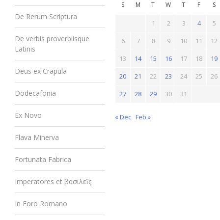
S
M
T
W
T
F
S
De Rerum Scriptura
1
2
3
4
5
De verbis proverbiisque
6
7
8
9
10
11
12
Latinis
13
14
15
16
17
18
19
Deus ex Crapula
20
21
22
23
24
25
26
Dodecafonia
27
28
29
30
31
Ex Novo
« Dec
Feb »
Flava Minerva
Fortunata Fabrica
Imperatores et βασιλεῖς
In Foro Romano