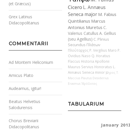
(et Græcus)
Cicero
L. Annæus
Seneca major
M. Fabius
Grex Latinus
Quintilianus
Marcus
Didacopolitanus
Antonius Muretus
C.
Valerius Catullus
A. Gellius
(seu Agellius)
C. Plinius
COMMENTARII
Secundus
Πλάτων
Πλούταρχος
P. Vergilius Maro
P.
Ovidius Naso
Q. Horatius
Flaccus
Historia Apollonii
Ad Montem Heliconium
Maurus Servius Honoratus
L.
Annæus Seneca minor
Ὅμηρος
T.
Amicus Plato
Maccius Plautus
Desiderius
Erasmus
Ἡρόδοτος
Audeamus, igitur!
Beatus Helvetius
TABULARIUM
Salodurensis
Chorus Breviarii
January 201
Didacopolitanus