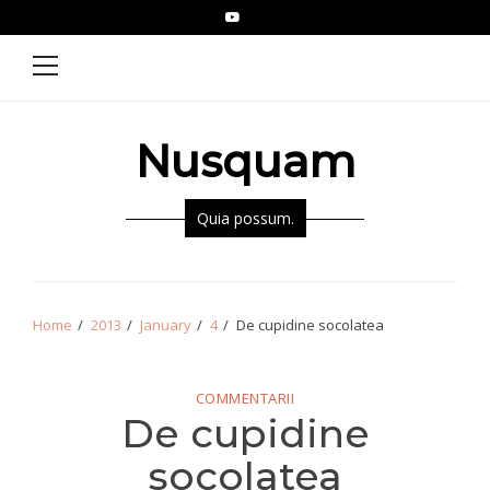
Skip
Skip
YouTube
Epistolae
to
to
Primary
Menu
navigation
content
Nusquam
Quia possum.
Home
2013
January
4
De cupidine socolatea
COMMENTARII
De cupidine
socolatea