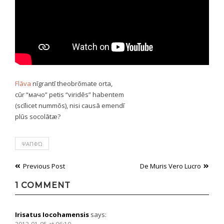
Flāva
nīgrantī theobrōmate orta,
cūr “мачо” petis “viridēs” habentem
(scīlicet nummōs), nisi causā emendī
plūs socolātæ?
ΨΑΠΦΏ
Post
Previous Post
De Muris Vero Lucro
navigation
1 COMMENT
Irisatus Iocohamensis
says: