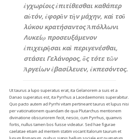
ἐγχωρίοις ἐπιτίθεσθαι καθάπερ
αὐτόν, ἐφορᾶν τὴν μάχην, καὶ τοῦ
λύκου κρατήσαντος Ἀπόλλωνι
Λυκείῳ προσευξάμενον
ἐπιχειρῆσαι καὶ περιγενέσθαι,
στάσει Γελάνορος, ὃς τότε τῶν
Ἀργείων ἐβασίλευεν, ἐκπεσόντος.
Ut taurus a lupo superatus erat, ita Gelanorem a suis et a
Danao superatus est, ita Pyrrhus a Lacedaemoniis superabitur.
Quo pacto autem ad Pyrrhi vitam pertineant taurus et lupus nisi
per vaticinationem quandam de qua Plutarchus mentionem
divinatione obscuriorem fecit, nescio, cum Pyrrhus, quamvis
fortis, nullus tamen bos fuisse videatur. Sed hae figurae
caelatae etiam ad mentem statim vocant Italorum taurum et
lupum Romanum, quibus signis bellum sociale est pugnatum.