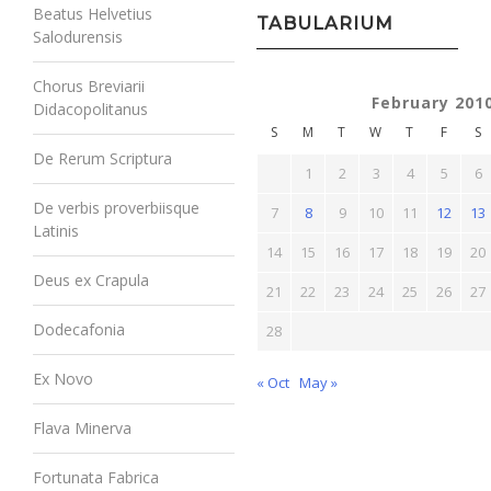
Beatus Helvetius
TABULARIUM
Salodurensis
Chorus Breviarii
February 201
Didacopolitanus
S
M
T
W
T
F
S
De Rerum Scriptura
1
2
3
4
5
6
De verbis proverbiisque
7
8
9
10
11
12
13
Latinis
14
15
16
17
18
19
20
Deus ex Crapula
21
22
23
24
25
26
27
Dodecafonia
28
Ex Novo
« Oct
May »
Flava Minerva
Fortunata Fabrica