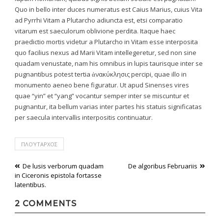
Quo in bello inter duces numeratus est Caius Marius, cuius
Vita
ad Pyrrhi
Vitam
a Plutarcho adiuncta est, etsi comparatio
vitarum est saeculorum oblivione perdita. Itaque haec
praedictio mortis videtur a Plutarcho in
Vitam
esse interposita
quo facilius nexus ad Marii
Vitam
intellegeretur, sed non sine
quadam venustate, nam his omnibus in lupis taurisque inter se
pugnantibus potest tertia ἀνακύκλησις percipi, quae illo in
monumento aeneo bene figuratur. Ut apud Sinenses vires
quae “yin” et “yang” vocantur semper inter se miscuntur et
pugnantur, ita bellum varias inter partes his statuis significatas
per saecula intervallis interpositis continuatur.
ΠΛΟΎΤΑΡΧΟΣ
Post
De lusis verborum quadam
De algoribus Februariis
in Ciceronis epistola fortasse
navigation
latentibus.
2 COMMENTS