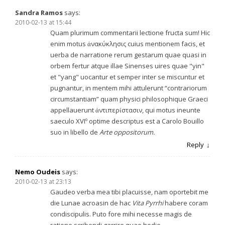
Sandra Ramos
says:
2010-02-13 at 15:44
Quam plurimum commentarii lectione fructa sum! Hic
enim motus ἀνακύκλησις cuius mentionem facis, et
uerba de narratione rerum gestarum quae quasi in
orbem fertur atque illae Sinenses uires quae "yin"
et "yang" uocantur et semper inter se miscuntur et
pugnantur, in mentem mihi attulerunt “contrariorum
circumstantiam” quam physici philosophique Graeci
appellauerunt ἀντιπερίστασιν, qui motus ineunte
saeculo XVIº optime descriptus est a Carolo Bouillo
suo in libello de
Arte oppositorum.
Reply
Nemo Oudeis
says:
2010-02-13 at 23:13
Gaudeo verba mea tibi placuisse, nam oportebit me
die Lunae acroasin de hac
Vita Pyrrhi
habere coram
condiscipulis. Puto fore mihi necesse magis de
ratione scribendi garrire quae hodie