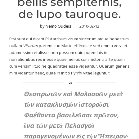
bellis sempiternis,
de lupo tauroque.
by
Nemo Oudeis
2010-02-12
Etsi sunt qui dicant Plutarchum virum sincerum atque honestum
nullam
Vitarum
partem suo Marte effinxisse sed omnia vera et
adamussim retulisse, non possum quin putem his in
narrationibus res inesse quae melius cum historici arte quam
cum verisimilitudine quadratae esse videantur. Quarum generis
mihi videntur haec, quae in initio Pyrrhi vitae leguntur:
Θεσπρωτῶν καὶ Μολοσσῶν μετὰ
τὸν κατακλυσμὸν ἱστοροῦσι
Φαέθοντα βασιλεῦσαι πρῶτον,
ἕνα τῶν μετὰ Πελασγοῦ
παραγενομένων εἰς τὴν Ἤπειρον·