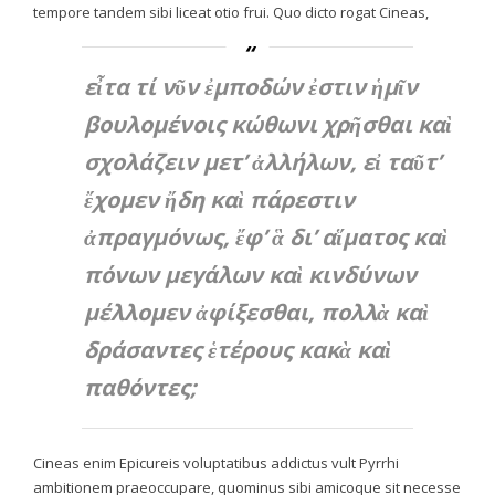
tempore tandem sibi liceat otio frui. Quo dicto rogat Cineas,
εἶτα τί νῦν ἐμποδών ἐστιν ἡμῖν
βουλομένοις κώθωνι χρῆσθαι καὶ
σχολάζειν μετ’ ἀλλήλων, εἰ ταῦτ’
ἔχομεν ἤδη καὶ πάρεστιν
ἀπραγμόνως, ἔφ’ ἃ δι’ αἵματος καὶ
πόνων μεγάλων καὶ κινδύνων
μέλλομεν ἀφίξεσθαι, πολλὰ καὶ
δράσαντες ἑτέρους κακὰ καὶ
παθόντες;
Cineas enim Epicureis voluptatibus addictus vult Pyrrhi
ambitionem praeoccupare, quominus sibi amicoque sit necesse