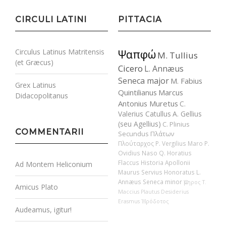
CIRCULI LATINI
PITTACIA
Circulus Latinus Matritensis
Ψαπφώ
M. Tullius
(et Græcus)
Cicero
L. Annæus
Seneca major
M. Fabius
Grex Latinus
Quintilianus
Marcus
Didacopolitanus
Antonius Muretus
C.
Valerius Catullus
A. Gellius
(seu Agellius)
C. Plinius
COMMENTARII
Secundus
Πλάτων
Πλούταρχος
P. Vergilius Maro
P.
Ovidius Naso
Q. Horatius
Flaccus
Historia Apollonii
Ad Montem Heliconium
Maurus Servius Honoratus
L.
Annæus Seneca minor
Ὅμηρος
T.
Amicus Plato
Maccius Plautus
Desiderius
Erasmus
Ἡρόδοτος
Audeamus, igitur!