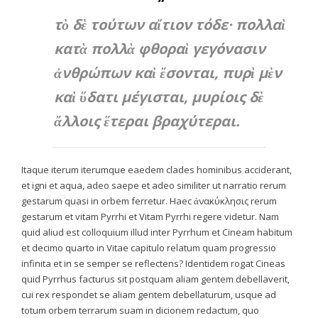
τὸ δὲ τούτων αἴτιον τόδε· πολλαὶ
κατὰ πολλὰ φθοραὶ γεγόνασιν
ἀνθρώπων καὶ ἔσονται, πυρὶ μὲν
καὶ ὕδατι μέγισται, μυρίοις δὲ
ἄλλοις ἕτεραι βραχύτεραι.
Itaque iterum iterumque eaedem clades hominibus acciderant,
et igni et aqua, adeo saepe et adeo similiter ut narratio rerum
gestarum quasi in orbem ferretur. Haec ἀνακύκλησις rerum
gestarum et vitam Pyrrhi et
Vitam Pyrrhi
regere videtur. Nam
quid aliud est colloquium illud inter Pyrrhum et Cineam habitum
et decimo quarto in
Vitae
capitulo relatum quam progressio
infinita et in se semper se reflectens? Identidem rogat Cineas
quid Pyrrhus facturus sit postquam aliam gentem debellaverit,
cui rex respondet se aliam gentem debellaturum, usque ad
totum orbem terrarum suam in dicionem redactum, quo