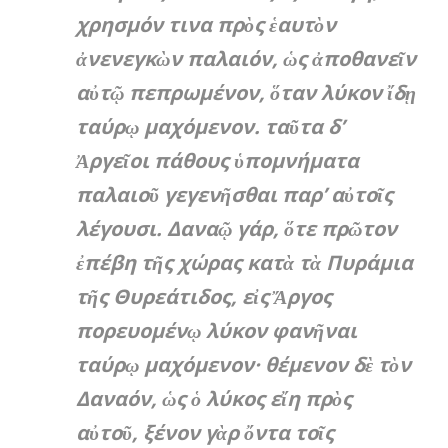
χρησμόν τινα πρὸς ἑαυτὸν
ἀνενεγκὼν παλαιόν, ὡς ἀποθανεῖν
αὐτῷ πεπρωμένον, ὅταν λύκον ἴδῃ
ταύρῳ μαχόμενον. ταῦτα δ’
Ἀργεῖοι πάθους ὑπομνήματα
παλαιοῦ γεγενῆσθαι παρ’ αὐτοῖς
λέγουσι. Δαναῷ γάρ, ὅτε πρῶτον
ἐπέβη τῆς χώρας κατὰ τὰ Πυράμια
τῆς Θυρεάτιδος, εἰς Ἄργος
πορευομένῳ λύκον φανῆναι
ταύρῳ μαχόμενον· θέμενον δὲ τὸν
Δαναόν, ὡς ὁ λύκος εἴη πρὸς
αὐτοῦ, ξένον γὰρ ὄντα τοῖς