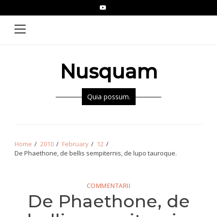
Skip
Skip
YouTube
Epistolae
to
to
Primary
Menu
navigation
content
Nusquam
Quia possum.
Home
2010
February
12
De Phaethone, de bellis sempiternis, de lupo tauroque.
COMMENTARII
De Phaethone, de