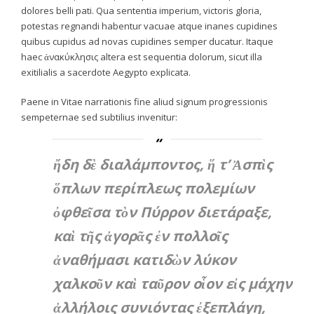
dolores belli pati. Qua sententia imperium, victoris gloria,
potestas regnandi habentur vacuae atque inanes cupidines
quibus cupidus ad novas cupidines semper ducatur. Itaque
haec ἀνακύκλησις altera est sequentia dolorum, sicut illa
exitilialis a sacerdote Aegypto explicata.
Paene in
Vitae
narrationis fine aliud signum progressionis
sempeternae sed subtilius invenitur:
ἤδη δὲ διαλάμποντος, ἥ τ’ Ἀσπὶς
ὅπλων περίπλεως πολεμίων
ὀφθεῖσα τὸν Πύρρον διετάραξε,
καὶ τῆς ἀγορᾶς ἐν πολλοῖς
ἀναθήμασι κατιδὼν λύκον
χαλκοῦν καὶ ταῦρον οἷον εἰς μάχην
ἀλλήλοις συνιόντας ἐξεπλάγη,