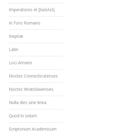
Imperatores et βασιλεῖς
In Foro Romano
Ineptiæ
Latin
Loci Amœni
Noctes Connecticutenses
Noctes Wratislavienses
Nulla dies sine linea
Quod in solum
Scriptorium Academicum