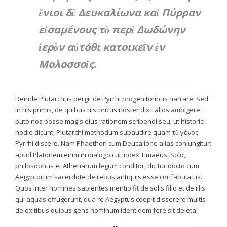
ἔνιοι δὲ Δευκαλίωνα καὶ Πύρραν
εἱσαμένους τὸ περὶ Δωδώνην
ἱερὸν αὐτόθι κατοικεῖν ἐν
Μολοσσοῖς.
Deinde Plutarchus pergit de Pyrrhi progenitoribus narrare. Sed
in his primis, de quibus historicus noster dixit alios ambigere,
puto nos posse magis eius rationem scribendi seu, ut historici
hodie dicunt, Plutarchi methodum subaudire quam τὸ γένος
Pyrrhi discere. Nam Phaethon cum Deucalione alias coniungitur:
apud Platonem enim in dialogo cui index
Timaeus
, Solo,
philosophus et Athenarum legum conditor, dicitur docto cum
Aegyptorum sacerdote de rebus antiquis esse confabulatus.
Quos inter homines sapientes mentio fit de solis filio et de illis
qui aquas effugerunt, qua re Aegyptus coepit disserere multis
de exitibus quibus gens hominum identidem fere sit deleta: