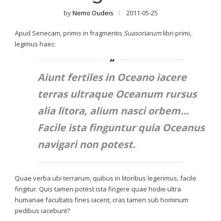
by
Nemo Oudeis
2011-05-25
Apud Senecam, primis in fragmentis
Suasoriarum
libri primi,
legimus haec:
Aiunt fertiles in Oceano iacere
terras ultraque Oceanum rursus
alia litora, alium nasci orbem…
Facile ista finguntur quia Oceanus
navigari non potest.
Quae verba ubi terrarum, quibus in litoribus legerimus, facile
fingitur. Quis tamen potest ista fingere quae hodie ultra
humanae facultatis fines iacent, cras tamen sub hominum
pedibus iacebunt?