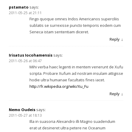
pstamato
says:
2011-05-25 at 21:11
Fingo quoque omnes Indos Americanos superciliis
sublatis se surrexisse puncto temporis eodem cum
Seneca istam sententiam diceret.
Reply
Irisatus Iocohamensis
says:
2011-05-26 at 06:47
Mihi verba haec legenti in mentem venerunt de Xufu
scripta. Probare Xufum ad nostram insulam attigisse
hodie ultra humanae facultatis fines iacet.
http://fr.wikipedia.org/wiki/Xu_Fu
Reply
Nemo Oudeis
says:
2011-05-27 at 18:13
Illa in suasoria Alexandro illi Magno suadendum
erat ut desineret ultra petere ne Oceanum