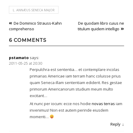
L. ANNÆUS SENECA MAJOR
Post
De Dominico Strauss-Kahn
De quodam libro cuius ne
comprehenso
titulum quidem intelligo
navigation
6 COMMENTS
pstamato
says:
2011-05-25 at 20:30
Perpulchra est sententia… et contemplare incolas
primarias Americae iam terram hanc coluisse prius
quam Seneca illam sententiam ediderit. Res gestae
primorum Americanorum studium meum multo
excitant…
At nunc per iocum: ecce nos hodie
novas terras
iam
invenimus! Non est autem perinde eiusdem
momenti…
Reply