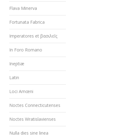
Flava Minerva
Fortunata Fabrica
Imperatores et βασιλεῖς
In Foro Romano
Ineptiæ
Latin
Loci Amœni
Noctes Connecticutenses
Noctes Wratislavienses
Nulla dies sine linea