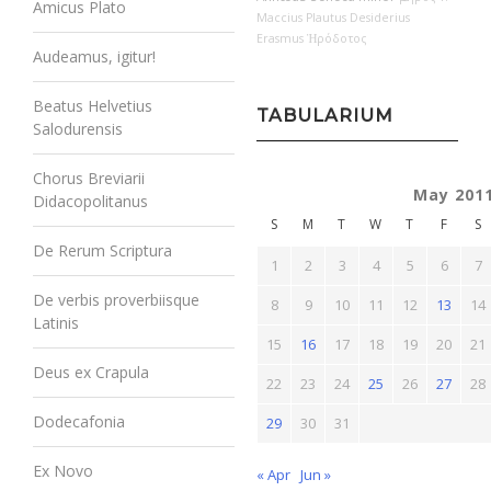
Amicus Plato
Maccius Plautus
Desiderius
Erasmus
Ἡρόδοτος
Audeamus, igitur!
Beatus Helvetius
TABULARIUM
Salodurensis
Chorus Breviarii
May 201
Didacopolitanus
S
M
T
W
T
F
S
De Rerum Scriptura
1
2
3
4
5
6
7
De verbis proverbiisque
8
9
10
11
12
13
14
Latinis
15
16
17
18
19
20
21
Deus ex Crapula
22
23
24
25
26
27
28
Dodecafonia
29
30
31
Ex Novo
« Apr
Jun »