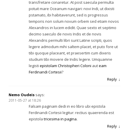
transfretare conaretur. At post saecula permulta
potuit mare Oceanum navigari: novi Indi, ut dixisti
pstamato, ibi habitaverunt, sed is progressus
temporis non solum novum orbem sed etiam novos
Alexandros in lucem edidit. Quae sexto et septimo
decimo saeculo de novis Indis et de novis
Alexandris permulti libri sunt Latine scripti, quos
legere admodum mihi saltem placet, et puto fore ut
tibi quoque placeant, et praesertim cum dixeris
studium tibi movere de Indis legere. Umquamne
legisti
epistolam Christopheri Coloni
aut
eam
Ferdinandi Cortesii
?
Reply
Nemo Oudeis
says:
2011-05-27 at 18:26
Falsam paginam dedi in eo libro ubi epistola
Ferdinandi Cortesii legitur: rectius quaerenda est
epistola
tricesima in pagina.
Reply