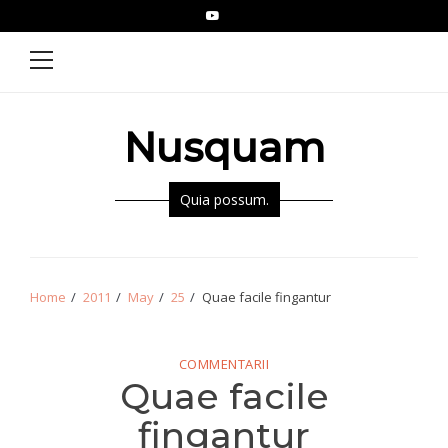
Skip
Skip
YouTube
Epistolae
to
to
Primary
Menu
navigation
content
Nusquam
Quia possum.
Home
2011
May
25
Quae facile fingantur
COMMENTARII
Quae facile
fingantur