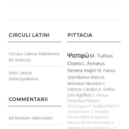
CIRCULI LATINI
PITTACIA
Circulus Latinus Matritensis
Ψαπφώ
M. Tullius
(et Græcus)
Cicero
L. Annæus
Seneca major
M. Fabius
Grex Latinus
Quintilianus
Marcus
Didacopolitanus
Antonius Muretus
C.
Valerius Catullus
A. Gellius
(seu Agellius)
C. Plinius
COMMENTARII
Secundus
Πλάτων
Πλούταρχος
P. Vergilius Maro
P.
Ovidius Naso
Q. Horatius
Flaccus
Historia Apollonii
Ad Montem Heliconium
Maurus Servius Honoratus
L.
Annæus Seneca minor
Ὅμηρος
T.