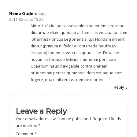
Nemo Oudeis
says:
2011-05-27 at 18:29
Miror Xufu ita petivisse vitalem potionem seu vitae
diuturnae elixir, quod ab alchemistis vocabatur, cum
Iohannes Pontius Legionensis, qui Floridam invenit,
dicitur (primum ni fallor a Fontenada naufrago
Hispano) fontem iuventutis quaesisse. Fortasse
novum et fortasse ficticium mundum per mare
Oceanum haud navigabile contra omnem
prudentiam petere quomodo idem est atque eam
fugere, qua nihil certius: nempe mortem.
Reply
Leave a Reply
Your email address will not be published.
Required fields
are marked
*
Comment
*