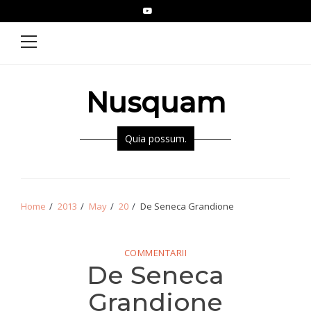
Skip
Skip
YouTube
Epistolae
to
to
Primary
Menu
navigation
content
Nusquam
Quia possum.
Home
2013
May
20
De Seneca Grandione
COMMENTARII
De Seneca
Grandione