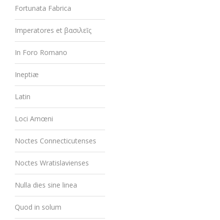
Fortunata Fabrica
Imperatores et βασιλεῖς
In Foro Romano
Ineptiæ
Latin
Loci Amœni
Noctes Connecticutenses
Noctes Wratislavienses
Nulla dies sine linea
Quod in solum