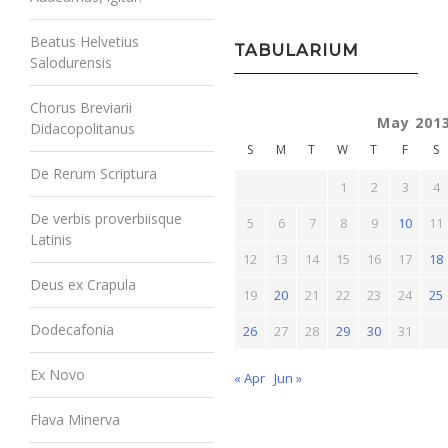
Beatus Helvetius
TABULARIUM
Salodurensis
Chorus Breviarii
May 201
Didacopolitanus
S
M
T
W
T
F
S
De Rerum Scriptura
1
2
3
4
De verbis proverbiisque
5
6
7
8
9
10
11
Latinis
12
13
14
15
16
17
18
Deus ex Crapula
19
20
21
22
23
24
25
Dodecafonia
26
27
28
29
30
31
Ex Novo
« Apr
Jun »
Flava Minerva