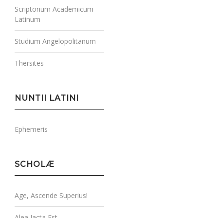
Scriptorium Academicum
Latinum
Studium Angelopolitanum
Thersites
NUNTII LATINI
Ephemeris
SCHOLÆ
Age, Ascende Superius!
Alea Iacta Est