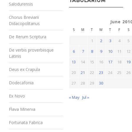
TABULARIUM
Salodurensis
Chorus Breviarii
June 201
Didacopolitanus
S
M
T
W
T
F
S
De Rerum Scriptura
1
2
3
4
5
De verbis proverbiisque
6
7
8
9
10
11
12
Latinis
13
14
15
16
17
18
19
Deus ex Crapula
20
21
22
23
24
25
26
Dodecafonia
27
28
29
30
Ex Novo
« May
Jul »
Flava Minerva
Fortunata Fabrica