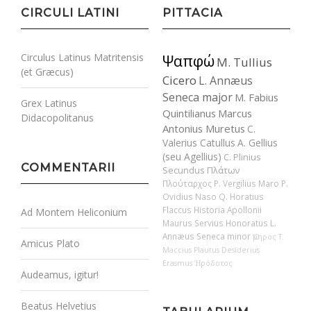
CIRCULI LATINI
PITTACIA
Circulus Latinus Matritensis
Ψαπφώ
M. Tullius
(et Græcus)
Cicero
L. Annæus
Seneca major
M. Fabius
Grex Latinus
Quintilianus
Marcus
Didacopolitanus
Antonius Muretus
C.
Valerius Catullus
A. Gellius
(seu Agellius)
C. Plinius
COMMENTARII
Secundus
Πλάτων
Πλούταρχος
P. Vergilius Maro
P.
Ovidius Naso
Q. Horatius
Flaccus
Historia Apollonii
Ad Montem Heliconium
Maurus Servius Honoratus
L.
Annæus Seneca minor
Ὅμηρος
T.
Amicus Plato
Maccius Plautus
Desiderius
Erasmus
Ἡρόδοτος
Audeamus, igitur!
Beatus Helvetius