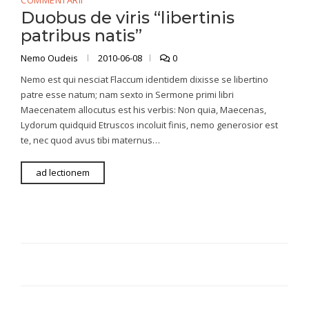
COMMENTARII
Duobus de viris “libertinis
patribus natis”
Nemo Oudeis
2010-06-08
0
Nemo est qui nesciat Flaccum identidem dixisse se libertino
patre esse natum; nam sexto in Sermone primi libri
Maecenatem allocutus est his verbis: Non quia, Maecenas,
Lydorum quidquid Etruscos incoluit finis, nemo generosior est
te, nec quod avus tibi maternus…
ad lectionem