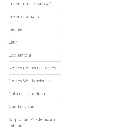
Imperatores et βασιλεῖς
In Foro Romano
Ineptiæ
Latin
Loci Amœni
Noctes Connecticutenses
Noctes Wratislavienses
Nulla dies sine linea
Quod in solum
Scriptorium Academicum
Latinum