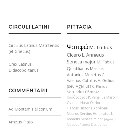
CIRCULI LATINI
PITTACIA
Circulus Latinus Matritensis
Ψαπφώ
M. Tullius
(et Græcus)
Cicero
L. Annæus
Seneca major
M. Fabius
Grex Latinus
Quintilianus
Marcus
Didacopolitanus
Antonius Muretus
C.
Valerius Catullus
A. Gellius
(seu Agellius)
C. Plinius
COMMENTARII
Secundus
Πλάτων
Πλούταρχος
P. Vergilius Maro
P.
Ovidius Naso
Q. Horatius
Flaccus
Historia Apollonii
Ad Montem Heliconium
Maurus Servius Honoratus
L.
Annæus Seneca minor
Ὅμηρος
T.
Amicus Plato
Maccius Plautus
Desiderius