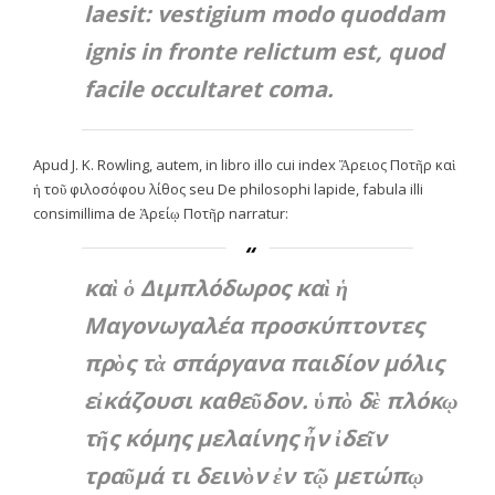
laesit: vestigium modo quoddam
ignis in fronte relictum est, quod
facile occultaret coma.
Apud J. K. Rowling, autem, in libro illo cui index
Ἅρειος Ποτῆρ καὶ
ἡ τοῦ φιλοσόφου λίθος
seu
De philosophi lapide
, fabula illi
consimillima de Ἁρείῳ Ποτῆρ narratur:
καὶ ὁ Διμπλόδωρος καὶ ἡ
Μαγονωγαλέα προσκύπτοντες
πρὸς τὰ σπάργανα παιδίον μόλις
εἰκάζουσι καθεῦδον. ὑπὸ δὲ πλόκῳ
τῆς κόμης μελαίνης ἦν ἰδεῖν
τραῦμά τι δεινὸν ἐν τῷ μετώπῳ