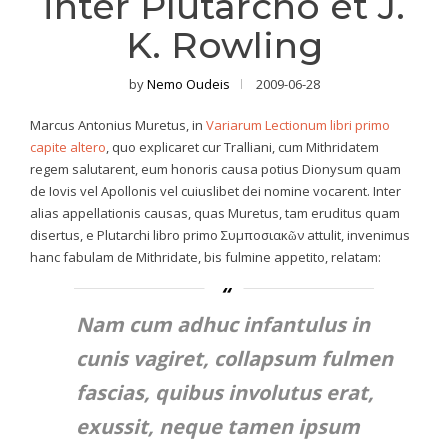
inter Plutarcho et J.
K. Rowling
by
Nemo Oudeis
2009-06-28
Marcus Antonius Muretus, in
Variarum Lectionum libri primo
capite altero
, quo explicaret cur Tralliani, cum Mithridatem
regem salutarent, eum honoris causa potius Dionysum quam
de Iovis vel Apollonis vel cuiuslibet dei nomine vocarent. Inter
alias appellationis causas, quas Muretus, tam eruditus quam
disertus, e Plutarchi libro primo Συμποσιακῶν attulit, invenimus
hanc fabulam de Mithridate, bis fulmine appetito, relatam:
Nam cum adhuc infantulus in
cunis vagiret, collapsum fulmen
fascias, quibus involutus erat,
exussit, neque tamen ipsum