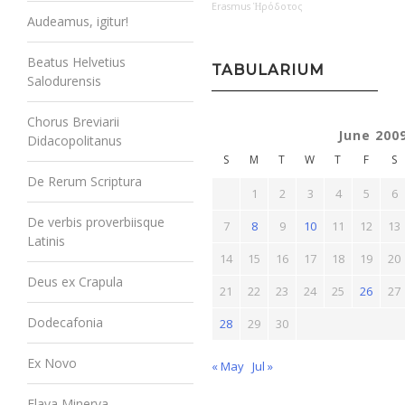
Erasmus
Ἡρόδοτος
Audeamus, igitur!
Beatus Helvetius
TABULARIUM
Salodurensis
Chorus Breviarii
June 200
Didacopolitanus
S
M
T
W
T
F
S
De Rerum Scriptura
1
2
3
4
5
6
De verbis proverbiisque
7
8
9
10
11
12
13
Latinis
14
15
16
17
18
19
20
Deus ex Crapula
21
22
23
24
25
26
27
Dodecafonia
28
29
30
Ex Novo
« May
Jul »
Flava Minerva