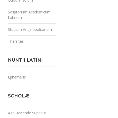
Quod in solum
Scriptorium Academicum
Latinum
Studium Angelopolitanum
Thersites
NUNTII LATINI
Ephemeris
SCHOLÆ
Age, Ascende Superius!