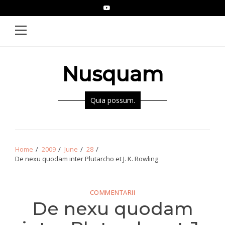
Skip
Skip
YouTube
Epistolae
to
to
Primary
Menu
navigation
content
Nusquam
Quia possum.
Home
2009
June
28
De nexu quodam inter Plutarcho et J. K. Rowling
COMMENTARII
De nexu quodam