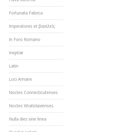
Fortunata Fabrica
Imperatores et βασιλεῖς
In Foro Romano
Ineptiæ
Latin
Loci Amœni
Noctes Connecticutenses
Noctes Wratislavienses
Nulla dies sine linea