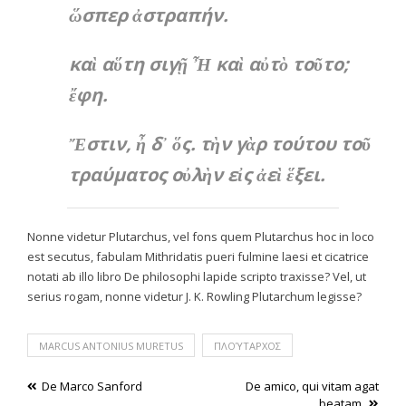
ὥσπερ ἀστραπήν.
καὶ αὕτη σιγῇ Ἦ καὶ αὐτὸ τοῦτο;
ἔφη.
Ἔστιν, ἦ δ᾽ ὅς. τὴν γὰρ τούτου τοῦ
τραύματος οὐλὴν εἰς ἀεὶ ἕξει.
Nonne videtur Plutarchus, vel fons quem Plutarchus hoc in loco
est secutus, fabulam Mithridatis pueri fulmine laesi et cicatrice
notati ab illo libro
De philosophi lapide
scripto traxisse? Vel, ut
serius rogam, nonne videtur J. K. Rowling Plutarchum legisse?
MARCUS ANTONIUS MURETUS
ΠΛΟΎΤΑΡΧΟΣ
Post
De Marco Sanford
De amico, qui vitam agat
beatam.