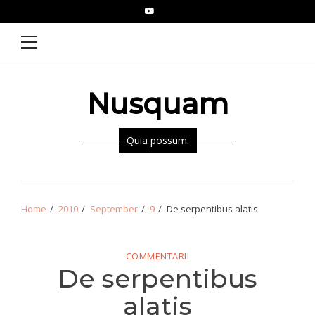
Skip
Skip
YouTube
Epistolae
to
to
Primary
Menu
navigation
content
Nusquam
Quia possum.
Home
2010
September
9
De serpentibus alatis
COMMENTARII
De serpentibus
alatis