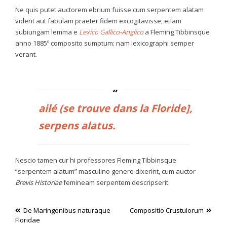
Ne quis putet auctorem ebrium fuisse cum serpentem alatam
viderit aut fabulam praeter fidem excogitavisse, etiam
subiungam lemma e
Lexico Gallico-Anglico
a Fleming Tibbinsque
anno 1885º composito sumptum: nam lexicographi semper
verant.
ailé (se trouve dans la Floride],
serpens alatus
.
Nescio tamen cur hi professores Fleming Tibbinsque
“serpentem alatum” masculino genere dixerint, cum auctor
Brevis Historiae
femineam serpentem descripserit.
Post
De Maringonibus naturaque
Compositio Crustulorum
Floridae