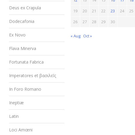
Deus ex Crapula
19
20
21
22
23
24
25
Dodecafonia
26
27
28
29
30
Ex Novo
« Aug
Oct »
Flava Minerva
Fortunata Fabrica
Imperatores et βασιλεῖς
In Foro Romano
Ineptiæ
Latin
Loci Amœni