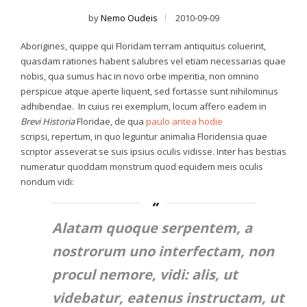
by
Nemo Oudeis
2010-09-09
Aborigines, quippe qui Floridam terram antiquitus coluerint,
quasdam rationes habent salubres vel etiam necessarias quae
nobis, qua sumus hac in novo orbe imperitia, non omnino
perspicue atque aperte liquent, sed fortasse sunt nihilominus
adhibendae. In cuius rei exemplum, locum affero eadem in
Brevi Historia
Floridae, de qua
paulo antea hodie
scripsi, repertum, in quo leguntur animalia Floridensia quae
scriptor asseverat se suis ipsius oculis vidisse. Inter has bestias
numeratur quoddam monstrum quod equidem meis oculis
nondum vidi:
Alatam quoque serpentem, a
nostrorum uno interfectam, non
procul nemore, vidi: alis, ut
videbatur, eatenus instructam, ut