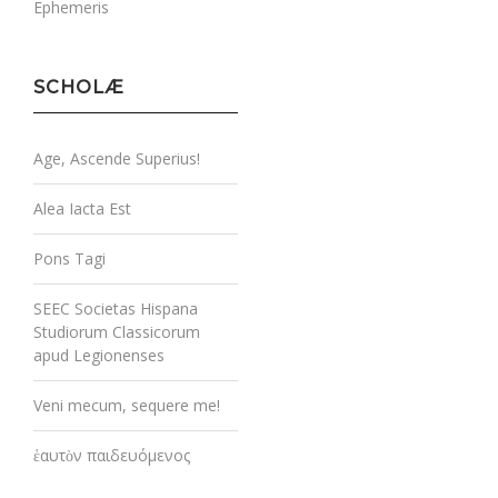
Ephemeris
SCHOLÆ
Age, Ascende Superius!
Alea Iacta Est
Pons Tagi
SEEC Societas Hispana
Studiorum Classicorum
apud Legionenses
Veni mecum, sequere me!
ἑαυτὸν παιδευόμενος