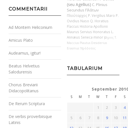
(seu Agellius)
C. Plinius
COMMENTARII
Secundus
Πλάτων
Πλούταρχος
P. Vergilius Maro
P.
Ovidius Naso
Q. Horatius
Flaccus
Historia Apollonii
Ad Montem Heliconium
Maurus Servius Honoratus
L.
Annæus Seneca minor
Ὅμηρος
T.
Amicus Plato
Maccius Plautus
Desiderius
Erasmus
Ἡρόδοτος
Audeamus, igitur!
Beatus Helvetius
TABULARIUM
Salodurensis
Chorus Breviarii
September 201
Didacopolitanus
S
M
T
W
T
F
S
De Rerum Scriptura
1
2
3
4
De verbis proverbiisque
5
6
7
8
9
10
11
Latinis
12
13
14
15
16
17
18