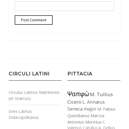
CIRCULI LATINI
PITTACIA
Circulus Latinus Matritensis
Ψαπφώ
M. Tullius
(et Græcus)
Cicero
L. Annæus
Seneca major
M. Fabius
Grex Latinus
Quintilianus
Marcus
Didacopolitanus
Antonius Muretus
C.
Valerius Catullus
A. Gellius