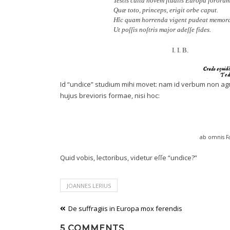
Testis culta novem ſtudiis Europa ſororum
Quæ toto, princeps, erigit orbe caput.
Hîc quam horrenda vigent pudeat memorar
Ut poſſis noſtris major adeſſe fides.
I. I. B.
Id “undice” studium mihi movet: nam id verbum non agn
hujus brevioris formae, nisi hoc:
ab omnis Fa
Quid vobis, lectoribus, videtur eſſe “undice?”
JOANNES LERIUS
Post
De suffragiis in Europa mox ferendis
navigation
5 COMMENTS