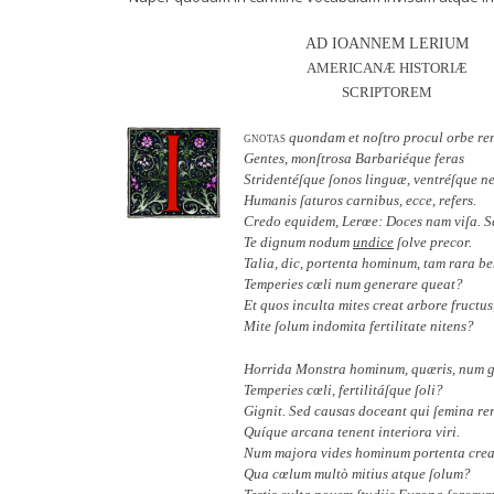
AD IOANNEM LERIUM
AMERICANÆ HISTORIÆ
SCRIPTOREM
gnotas
quondam et noſtro procul orbe re
Gentes, monſtrosa Barbariéque feras
Stridentéſque ſonos linguæ, ventréſque n
Humanis ſaturos carnibus, ecce, refers.
Credo equidem, Lerœe: Doces nam viſa. S
Te dignum nodum
undice
ſolve precor.
Talia, dic, portenta hominum, tam rara b
Temperies cœli num generare queat?
Et quos inculta mites creat arbore fructus
Mite ſolum indomita fertilitate nitens?
Horrida Monstra hominum, quæris, num 
Temperies cœli, fertilitáſque ſoli?
Gignit. Sed causas doceant qui ſemina re
Quíque arcana tenent interiora viri.
Num majora vides hominum portenta crea
Qua cœlum multò mitius atque ſolum?