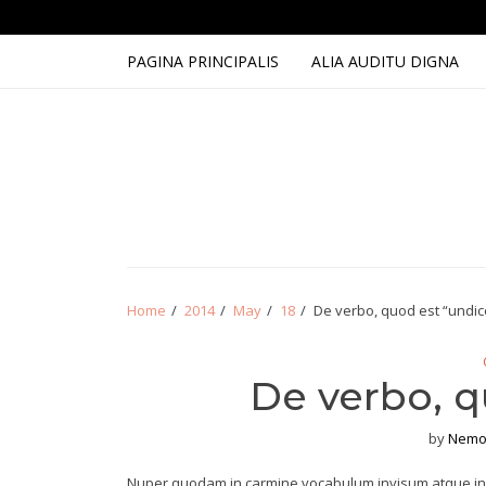
Skip
Skip
to
to
navigation
content
PAGINA PRINCIPALIS
ALIA AUDITU DIGNA
Home
2014
May
18
De verbo, quod est “undic
De verbo, q
by
Nemo
Nuper quodam in carmine vocabulum invisum atque i