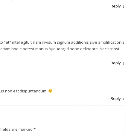
Reply
co "et" intellegitur: nam invisum signum additionis sive amplificationis
etiam hodie potest manus ἄμουσος id bene delineare. Nec scripsi
Reply
ibus non est dispuntandum.
Reply
 fields are marked
*