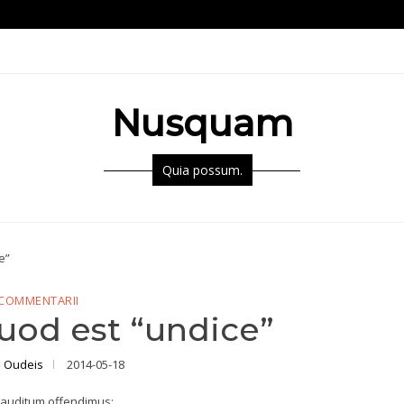
Nusquam
Quia possum.
e”
COMMENTARII
uod est “undice”
 Oudeis
2014-05-18
nauditum offendimus: