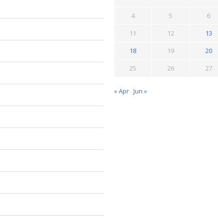
4
5
6
11
12
13
18
19
20
25
26
27
« Apr
Jun »