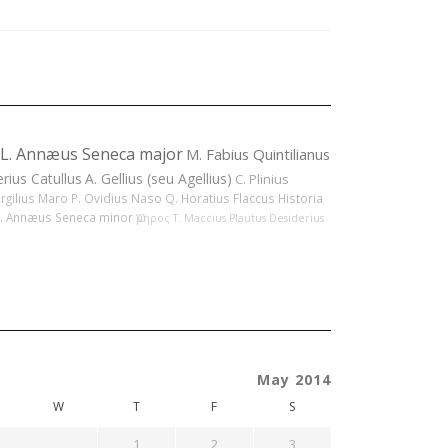
L. Annæus Seneca major
M. Fabius Quintilianus
erius Catullus
A. Gellius (seu Agellius)
C. Plinius
ergilius Maro
P. Ovidius Naso
Q. Horatius Flaccus
Historia
L. Annæus Seneca minor
Ὅμηρος
T. Maccius Plautus
Desiderius
May 2014
W
T
F
S
1
2
3