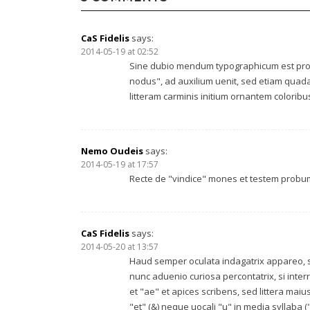
CaS Fidelis
says:
2014-05-19 at 02:52
Sine dubio mendum typographicum est pro 'u
nodus", ad auxilium uenit, sed etiam quada
litteram carminis initium ornantem coloribus
Nemo Oudeis
says:
2014-05-19 at 17:57
Recte de "vindice" mones et testem probum 
CaS Fidelis
says:
2014-05-20 at 13:57
Haud semper oculata indagatrix appareo, sa
nunc aduenio curiosa percontatrix, si interr
et "ae" et apices scribens, sed littera mai
"et" (&) neque uocali "u" in media syllaba 