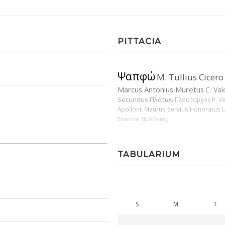
PITTACIA
Ψαπφώ
M. Tullius Cicero
Marcus Antonius Muretus
C. Val
Secundus
Πλάτων
Πλούταρχος
P. V
Apollonii
Maurus Servius Honoratus
Erasmus
Ἡρόδοτος
TABULARIUM
S
M
T