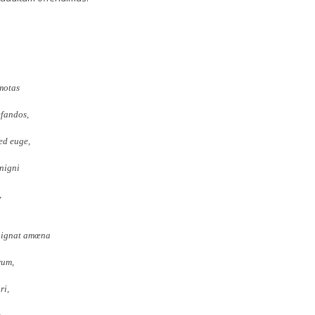
motas
efandos,
ed euge,
enigni
,
gignat amœna
rum,
ri,