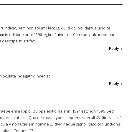
indice', nam non solum Flaccus, qui dixit "nisi dignus uindice
m in editione anni 1596 legitur
"uindice"
. Ceterum pulcherrimam
 descripsisti artifex.
Reply
oculata indagatrix invenisti!
Reply
epe enim lippio. Quippe editio illa anni 1594 est, non 1596. Sed
ogare mihi licet. Qua de causa typos sequeris saeculi XVI litteras "s"
uscula V non uteris in nomine LERIVM neque signo ligato coniunctionis
("solue", "nouem")?