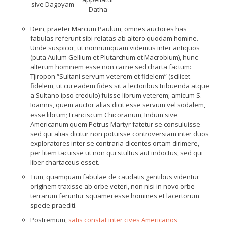
sive Dagoyam
Datha
Dein, praeter Marcum Paulum, omnes auctores has
fabulas referunt sibi relatas ab altero quodam homine.
Unde suspicor, ut nonnumquam videmus inter antiquos
(puta Aulum Gellium et Plutarchum et Macrobium), hunc
alterum hominem esse non carne sed charta factum:
Tjiropon “Sultani servum veterem et fidelem” (scilicet
fidelem, ut cui eadem fides sit a lectoribus tribuenda atque
a Sultano ipso credulo) fuisse librum veterem; amicum S.
Ioannis, quem auctor alias dicit esse servum vel sodalem,
esse librum; Franciscum Chicoranum, Indum sive
Americanum quem Petrus Martyr fatetur se consuluisse
sed qui alias dicitur non potuisse controversiam inter duos
exploratores inter se contraria dicentes ortam dirimere,
per litem tacuisse ut non qui stultus aut indoctus, sed qui
liber chartaceus esset.
Tum, quamquam fabulae de caudatis gentibus videntur
originem traxisse ab orbe veteri, non nisi in novo orbe
terrarum feruntur squamei esse homines et lacertorum
specie praediti.
Postremum,
satis constat inter cives Americanos