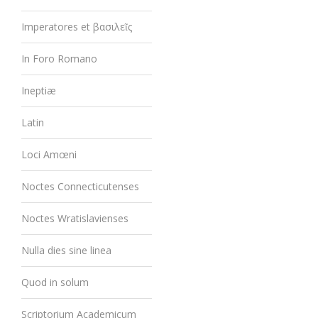
Imperatores et βασιλεῖς
In Foro Romano
Ineptiæ
Latin
Loci Amœni
Noctes Connecticutenses
Noctes Wratislavienses
Nulla dies sine linea
Quod in solum
Scriptorium Academicum