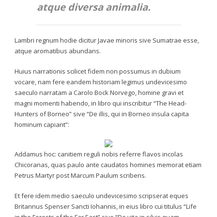
atque diversa animalia.
Lambri regnum hodie dicitur Javae minoris sive Sumatrae esse,
atque aromatibus abundans.
Huius narrationis scilicet fidem non possumus in dubium
vocare, nam fere eandem historiam legimus undevicesimo
saeculo narratam a Carolo Bock Norvego, homine gravi et
magni momenti habendo, in libro qui inscribitur “The Head-
Hunters of Borneo” sive “De illis, qui in Borneo insula capita
hominum capiant”:
Addamus hoc: canitiem reguli nobis referre flavos incolas
Chicoranas, quas paulo ante caudatos homines memorat etiam
Petrus Martyr post Marcum Paulum scribens.
Et fere idem medio saeculo undevicesimo scripserat eques
Britannus Spenser Sancti Iohannis, in eius libro cui titulus “Life