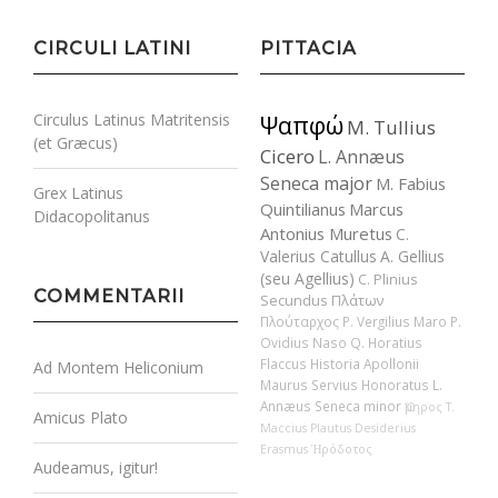
CIRCULI LATINI
PITTACIA
Circulus Latinus Matritensis
Ψαπφώ
M. Tullius
(et Græcus)
Cicero
L. Annæus
Seneca major
M. Fabius
Grex Latinus
Quintilianus
Marcus
Didacopolitanus
Antonius Muretus
C.
Valerius Catullus
A. Gellius
(seu Agellius)
C. Plinius
COMMENTARII
Secundus
Πλάτων
Πλούταρχος
P. Vergilius Maro
P.
Ovidius Naso
Q. Horatius
Flaccus
Historia Apollonii
Ad Montem Heliconium
Maurus Servius Honoratus
L.
Annæus Seneca minor
Ὅμηρος
T.
Amicus Plato
Maccius Plautus
Desiderius
Erasmus
Ἡρόδοτος
Audeamus, igitur!