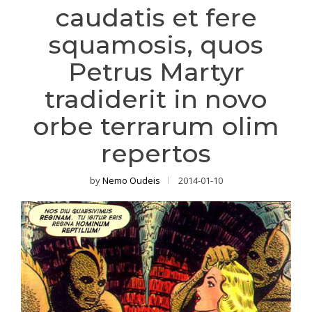
caudatis et fere
squamosis, quos
Petrus Martyr
tradiderit in novo
orbe terrarum olim
repertos
by
Nemo Oudeis
2014-01-10