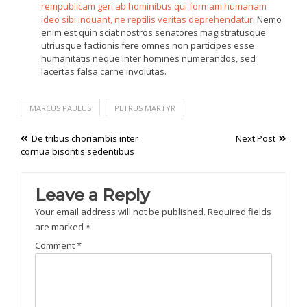
rempublicam geri ab hominibus qui formam humanam
ideo sibi induant, ne reptilis veritas deprehendatur
. Nemo
enim est quin sciat nostros senatores magistratusque
utriusque factionis fere omnes non participes esse
humanitatis neque inter homines numerandos, sed
lacertas falsa carne involutas.
MARCUS PAULUS
PETRUS MARTYR
Post
De tribus choriambis inter
Next Post
cornua bisontis sedentibus
navigation
Leave a Reply
Your email address will not be published.
Required fields
are marked
*
Comment
*