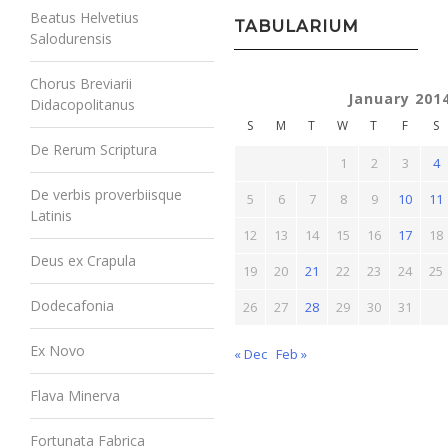
Beatus Helvetius
TABULARIUM
Salodurensis
Chorus Breviarii
January 201
Didacopolitanus
S
M
T
W
T
F
S
De Rerum Scriptura
1
2
3
4
De verbis proverbiisque
5
6
7
8
9
10
11
Latinis
12
13
14
15
16
17
18
Deus ex Crapula
19
20
21
22
23
24
25
Dodecafonia
26
27
28
29
30
31
Ex Novo
« Dec
Feb »
Flava Minerva
Fortunata Fabrica