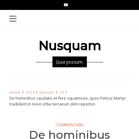
Skip
Skip
YouTube
Epistolae
to
to
Primary
Menu
navigation
content
Nusquam
Quia possum.
Home
2014
January
10
De hominibus caudatis et fere squamosis, quos Petrus Martyr
tradiderit in novo orbe terrarum olim repertos
COMMENTARII
De hominibus