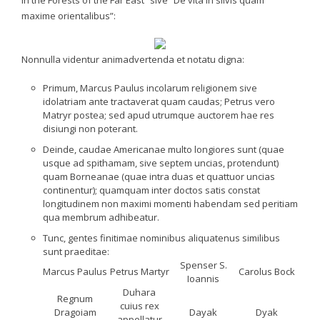
in the Forests of the Far East” sive “De vita in silvis quam
maxime orientalibus”:
Nonnulla videntur animadvertenda et notatu digna:
Primum, Marcus Paulus incolarum religionem sive
idolatriam ante tractaverat quam caudas; Petrus vero
Matryr postea; sed apud utrumque auctorem hae res
disiungi non poterant.
Deinde, caudae Americanae multo longiores sunt (quae
usque ad spithamam, sive septem uncias, protendunt)
quam Borneanae (quae intra duas et quattuor uncias
continentur); quamquam inter doctos satis constat
longitudinem non maximi momenti habendam sed peritiam
qua membrum adhibeatur.
Tunc, gentes finitimae nominibus aliquatenus similibus
sunt praeditae:
Spenser S.
Marcus Paulus
Petrus Martyr
Carolus Bock
Ioannis
Duhara
Regnum
cuius rex
Dragoiam
Dayak
Dyak
appellatur